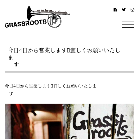
横
横
浜
浜
駅
グ
北
ラ
西
今日4日から営業します宜しくお願いいたし
ス
口
ま
ル
か
す
ら
ー
徒
ツ
今日4日から営業します宜しくお願いいたしま
歩
す
–
約
YOKOHAMA
3
Grassroots
分・
–
鶴