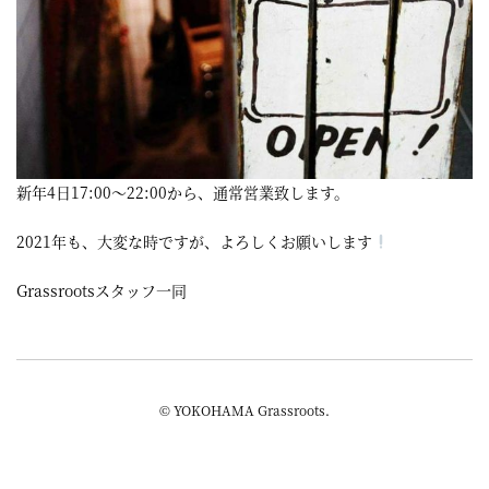
屋
町
に
あ
る
新年4日17:00～22:00から、通常営業致します。
ダ
イ
2021年も、大変な時ですが、よろしくお願いします
ニ
Grassrootsスタッフ一同
ン
グ
バ
© YOKOHAMA Grassroots.
ー