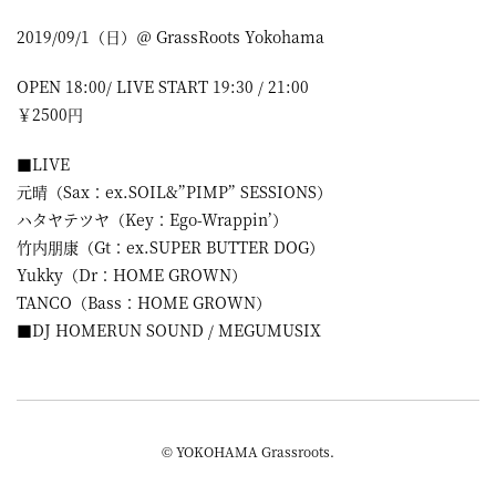
2019/09/1（日）＠ GrassRoots Yokohama
OPEN 18:00/ LIVE START 19:30 / 21:00
￥2500円
■LIVE
元晴（Sax：ex.SOIL&”PIMP” SESSIONS）
ハタヤテツヤ（Key：Ego-Wrappin’）
竹内朋康（Gt：ex.SUPER BUTTER DOG）
Yukky（Dr：HOME GROWN）
TANCO（Bass：HOME GROWN）
■DJ HOMERUN SOUND / MEGUMUSIX
© YOKOHAMA Grassroots.