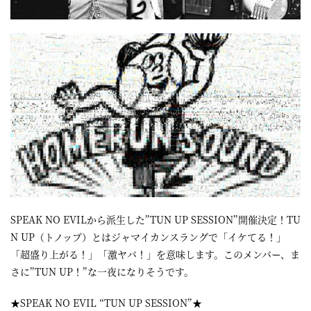
屋
町
に
あ
る
ダ
イ
ニ
ン
グ
SPEAK NO EVILから派生した”TUN UP SESSION”開催決定！TU
N UP（トノップ）とはジャマイカンスラングで「イケてる！」
バ
「超盛り上がる！」「激ヤバ！」を意味します。このメンバー、ま
ー
さに”TUN UP！”な一夜になりそうです。
★SPEAK NO EVIL “TUN UP SESSION”★