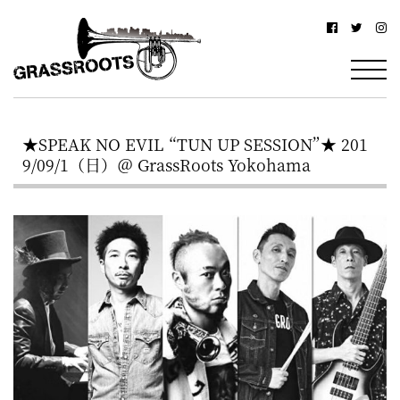
横
横
浜
浜
駅
グ
北
ラ
西
★SPEAK NO EVIL “TUN UP SESSION”★ 201
ス
口
9/09/1（日）＠ GrassRoots Yokohama
ル
か
ら
ー
徒
ツ
歩
–
約
YOKOHAMA
3
Grassroots
分・
–
鶴