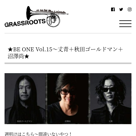
横
横
浜
浜
駅
グ
北
ラ
西
★BE ONE Vol.15〜丈青＋秋田ゴールドマン＋
ス
口
沼澤尚★
ル
か
ら
ー
徒
ツ
歩
–
約
YOKOHAMA
3
Grassroots
分・
–
鶴
週明けはこちら〜間違いないやつ！