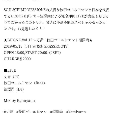
屋
SOIL&”PIMP”SESSIONSの丈青＆秋田ゴールドマンと日本を代表
町
するGROOVEドラマー沼澤尚による完全即興LIVEが実現！ありそ
に
うでなかったこのトリオ、まさに予測不能のスペシャルセッショ
ンです。お見逃しなく！！
あ
る
★BE ONE Vol.15〜丈青＋秋田ゴールドマン＋沼澤尚★
ダ
2019/05/13（月）＠横浜GRASSROOTS
OPEN 18:00/START 20:00（2SET）
イ
CHARGE￥2000
ニ
■LIVE
ン
丈青（Pf）
グ
秋田ゴールドマン（Bass）
バ
沼澤尚（Dr）
ー
Mix by Kamiyann
#丈青 #秋田ゴールドマン #沼澤尚 #kamiyann