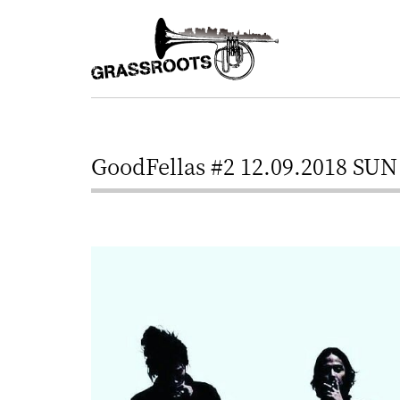
横
横
浜
浜
駅
グ
北
ラ
西
ス
口
GoodFellas #2 12.09.2018 SU
ル
か
ら
ー
徒
ツ
歩
–
約
YOKOHAMA
3
Grassroots
分・
–
鶴