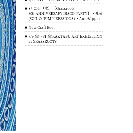
8月20日（木） 【Grassroots
30thANNIVERSARY DISCO PARTY】 ・社長
(SOIL & "PIMP" SESSIONS) ・Auto&Ippei
New Craft Beer
7/3(金)～31(金)KAZ TABU ART EXHIBITION
at GRASSROOTS