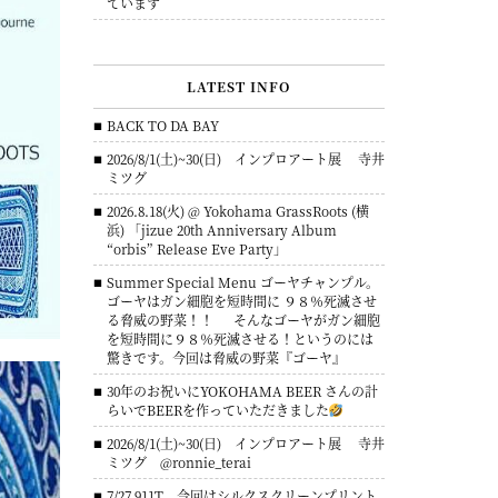
ています
LATEST INFO
BACK TO DA BAY
2026/8/1(土)~30(日) インプロアート展 寺井
ミツグ
2026.8.18(火) @ Yokohama GrassRoots (横
浜) 「jizue 20th Anniversary Album
“orbis” Release Eve Party」
Summer Special Menu ゴーヤチャンプル。
ゴーヤはガン細胞を短時間に ９８％死滅させ
る脅威の野菜！！ そんなゴーヤがガン細胞
を短時間に９８％死滅させる！というのには
驚きです。今回は脅威の野菜『ゴーヤ』
30年のお祝いにYOKOHAMA BEER さんの計
らいでBEERを作っていただきました
2026/8/1(土)~30(日) インプロアート展 寺井
ミツグ @ronnie_terai
7/27 911T 今回はシルクスクリーンプリント