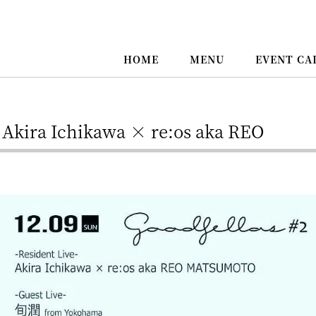
HOME
MENU
EVENT CA
N
Akira Ichikawa × re:os aka REO