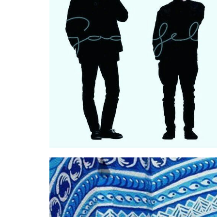
屋
町
に
あ
る
ダ
イ
ニ
ン
グ
バ
ー