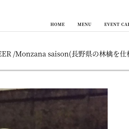
HOME
MENU
EVENT CA
 BEER /Monzana saison(長野県の林檎を