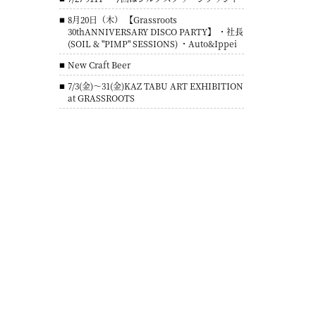
8月20日（木） 【Grassroots
30thANNIVERSARY DISCO PARTY】 ・社長
(SOIL & "PIMP" SESSIONS) ・Auto&Ippei
New Craft Beer
7/3(金)～31(金)KAZ TABU ART EXHIBITION
at GRASSROOTS