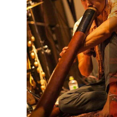
屋
町
に
あ
る
ダ
イ
ニ
ン
グ
バ
ー