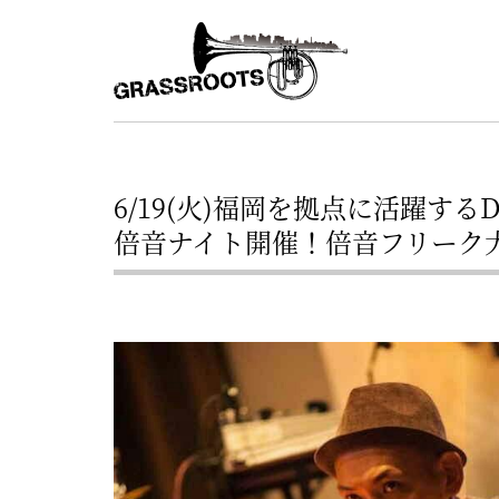
横
横
浜
浜
駅
グ
北
ラ
西
ス
口
6/19(火)福岡を拠点に活躍するDid
ル
か
倍音ナイト開催！倍音フリーク
ら
ー
徒
ツ
歩
–
約
YOKOHAMA
3
Grassroots
分・
–
鶴