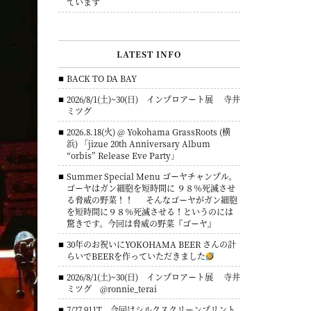
ています
LATEST INFO
BACK TO DA BAY
2026/8/1(土)~30(日) インプロアート展 寺井
ミツグ
2026.8.18(火) @ Yokohama GrassRoots (横
浜) 「jizue 20th Anniversary Album
“orbis” Release Eve Party」
Summer Special Menu ゴーヤチャンプル。
ゴーヤはガン細胞を短時間に ９８％死滅させ
る脅威の野菜！！ そんなゴーヤがガン細胞
を短時間に９８％死滅させる！というのには
驚きです。今回は脅威の野菜『ゴーヤ』
30年のお祝いにYOKOHAMA BEER さんの計
らいでBEERを作っていただきました
2026/8/1(土)~30(日) インプロアート展 寺井
ミツグ @ronnie_terai
7/27 911T 今回はシルクスクリーンプリント