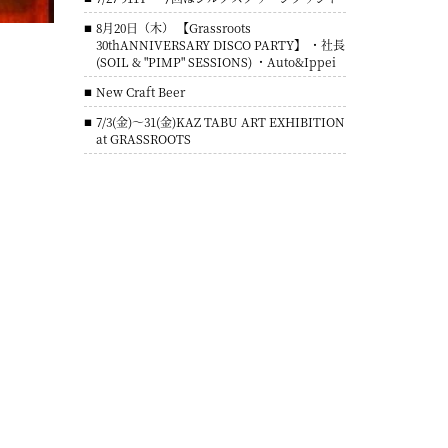
8月20日（木） 【Grassroots
30thANNIVERSARY DISCO PARTY】 ・社長
(SOIL & "PIMP" SESSIONS) ・Auto&Ippei
New Craft Beer
7/3(金)～31(金)KAZ TABU ART EXHIBITION
at GRASSROOTS