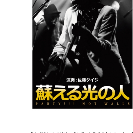
屋
町
に
あ
る
ダ
イ
ニ
ン
グ
バ
ー