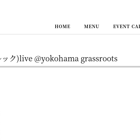
HOME
MENU
EVENT CA
live @yokohama grassroots