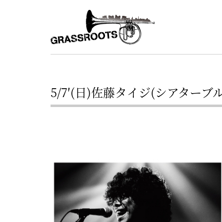
横
横
浜
浜
駅
グ
北
ラ
西
ス
口
5/7′(日)佐藤タイジ(シアターブルック)
ル
か
ら
ー
徒
ツ
歩
–
約
YOKOHAMA
3
Grassroots
分・
–
鶴