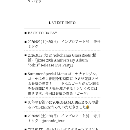
ています
LATEST INFO
BACK TO DA BAY
2026/8/1(土)~30(日) インプロアート展 寺井
ミツグ
2026.8.18(火) @ Yokohama GrassRoots (横
浜) 「jizue 20th Anniversary Album
“orbis” Release Eve Party」
Summer Special Menu ゴーヤチャンプル。
ゴーヤはガン細胞を短時間に ９８％死滅させ
る脅威の野菜！！ そんなゴーヤがガン細胞
を短時間に９８％死滅させる！というのには
驚きです。今回は脅威の野菜『ゴーヤ』
30年のお祝いにYOKOHAMA BEER さんの計
らいでBEERを作っていただきました
2026/8/1(土)~30(日) インプロアート展 寺井
ミツグ @ronnie_terai
7/27 911T 今回はシルクスクリーンプリント