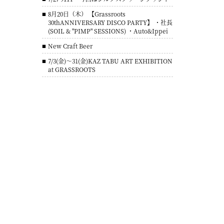
8月20日（木） 【Grassroots
30thANNIVERSARY DISCO PARTY】 ・社長
(SOIL & "PIMP" SESSIONS) ・Auto&Ippei
New Craft Beer
7/3(金)～31(金)KAZ TABU ART EXHIBITION
at GRASSROOTS