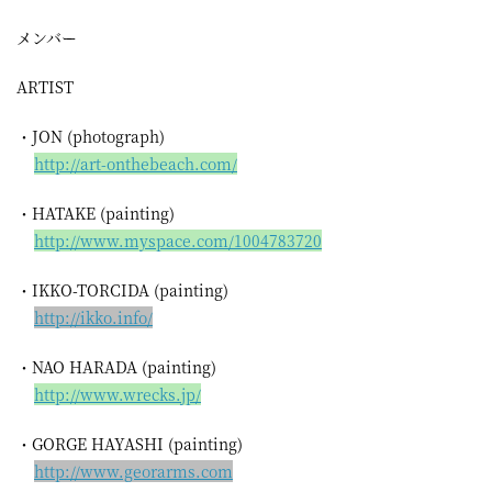
メンバー
ARTIST
・JON (photograph)
http://
art-ont
hebeach
.com/
・HATAKE (painting)
http://
www.mys
pace.co
m/10047
83720
・IKKO-TORCIDA (painting)
http://
ikko.in
fo/
・NAO HARADA (painting)
http://
www.wre
cks.jp/
・GORGE HAYASHI (painting)
http://
www.geo
rarms.c
om