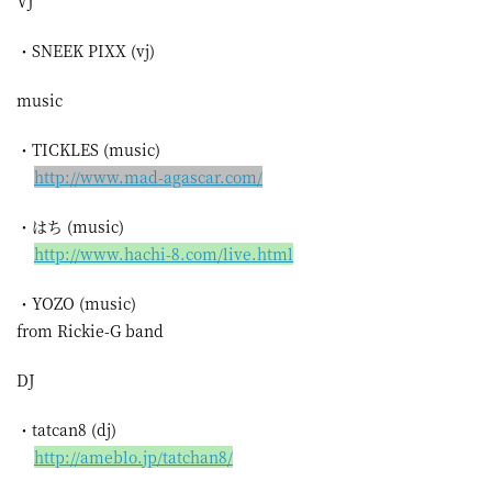
VJ
・SNEEK PIXX (vj)
music
・TICKLES (music)
http://
www.mad
-agasca
r.com/
・はち (music)
http://
www.hac
hi-8.co
m/live.
html
・YOZO (music)
from Rickie-G band
DJ
・tatcan8 (dj)
http://
ameblo.
jp/tatc
han8/