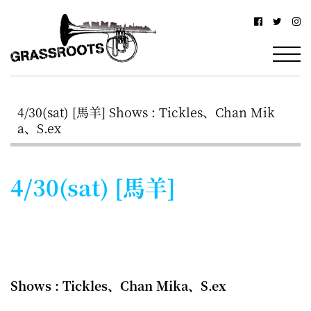
横
横
浜
浜
駅
グ
北
ラ
西
4/30(sat) [馬羊] Shows : Tickles、Chan Mik
ス
口
a、S.ex
ル
か
ら
ー
4/30(sat) [馬羊]
徒
ツ
歩
–
約
YOKOHAMA
3
Grassroots
分・
Shows : Tickles、Chan Mika、S.ex
–
鶴