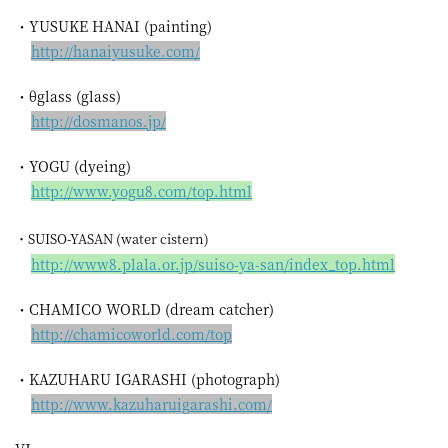
・YUSUKE HANAI (painting)
http://
hanaiyu
suke.co
m/
・θglass (glass)
http://
dosmano
s.jp/
・YOGU (dyeing)
http://
www.yog
u8.com/
top.htm
l
・
SUISO-YASAN (water cistern)
http://
www8.pl
ala.or.
jp/suis
o-ya-sa
n/index
_top.ht
ml
・CHAMICO WORLD (dream catcher)
http://
chamico
world.c
om/top
・KAZUHARU IGARASHI (photograph)
http://
www.kaz
uharuig
arashi.
com/