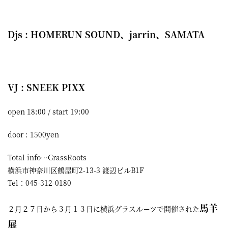
屋
町
Djs : HOMERUN SOUND、jarrin、SAMATA
に
あ
る
VJ : SNEEK PIXX
ダ
イ
open 18:00 / start 19:00
ニ
door : 1500yen
ン
Total info…GrassRoots
グ
横浜市神奈川区鶴屋町2-13-3 渡辺ビルB1F
バ
Tel：045-312-0180
ー
馬羊
２月２７日から３月１３日に横浜グラスルーツで開催された
展