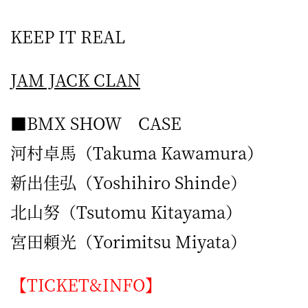
KEEP IT REAL
JAM JACK CLAN
■BMX SHOW CASE
河村卓馬（Takuma Kawamura）
新出佳弘（Yoshihiro Shinde）
北山努（Tsutomu Kitayama）
宮田頼光（Yorimitsu Miyata）
【TICKET&INFO】