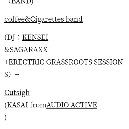
（BAND)
coffee&Cigarettes band
(DJ：
KENSEI
&
SAGARAXX
+ERECTRIC GRASSROOTS SESSION
S）+
Cutsigh
(KASAI from
AUDIO ACTIVE
)