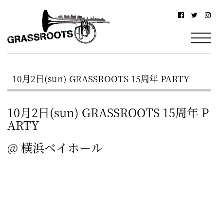
横
横
浜
浜
駅
グ
北
ラ
西
10月2日(sun) GRASSROOTS 15周年 PARTY
ス
口
ル
か
10月2日(sun) GRASSROOTS 15周年 P
ら
ー
ARTY
徒
ツ
@ 横浜ベイホール
歩
–
約
OPEN 13:30/START 14:00 (to 22:0
YOKOHAMA
3
0)
Grassroots
分・
FEE adv￥3500/door￥4000
–
鶴