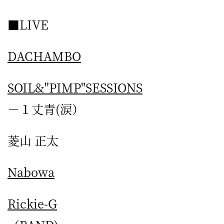
屋
■LIVE
町
に
DACHAMBO
あ
る
SOIL&"PIMP"SESSIONS
ダ
－１丈青(涙）
イ
ニ
菱山 正太
ン
グ
Nabowa
バ
ー
Rickie-G