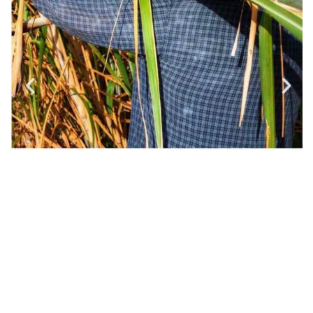
KOLOA KAUAI DARK HAWAIIAN RUM 40度入荷しました。
コロア カウアイ ダーク ハワイアン ラム
ハワイ州カウアイ島、1835年の設立以来、コロア・ラム社では、
カウアイで収穫される背の高いサトウキビ「コロア」と豊かな山
岳水で蒸留を続けてきました。
リッチなコーヒーと糖蜜のバランスが良く、
コーヒーと黒砂糖の濃
厚な香りにバニラ、コットンキャンディー、ローストナッツ、キャ
ラメルアップル、焼きオレンジの風味。