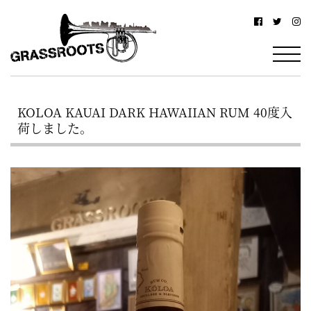
横
横
浜
浜
駅
グ
北
ラ
西
KOLOA KAUAI DARK HAWAIIAN RUM 40度入
ス
口
荷しました。
ル
か
ら
ー
徒
ツ
歩
–
約
YOKOHAMA
3
Grassroots
分・
–
鶴