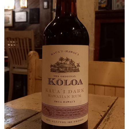
屋
町
に
あ
る
ダ
イ
ニ
ン
グ
バ
ー