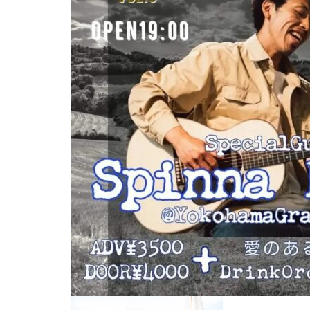
屋
町
に
あ
る
ダ
イ
ニ
ン
グ
バ
ー