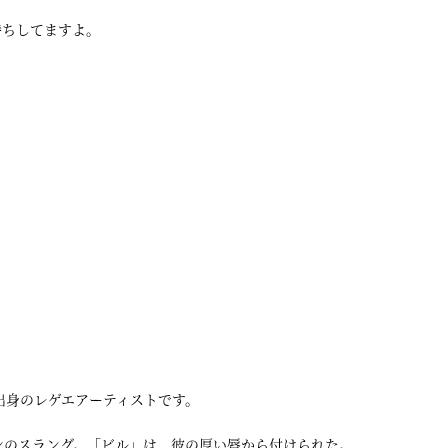
待ちしてますよ。
島根県出身のレゲエアーティストです。
ンのスラング。「ビル」は、彼の厚い唇から付けられた。