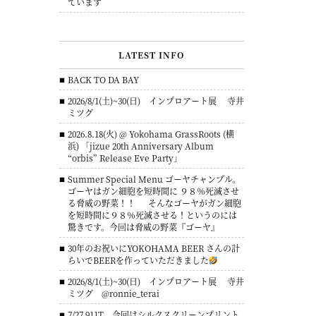
ています
LATEST INFO
BACK TO DA BAY
2026/8/1(土)~30(日) インプロアート展 寺井
ミツグ
2026.8.18(火) @ Yokohama GrassRoots (横
浜) 「jizue 20th Anniversary Album
“orbis” Release Eve Party」
Summer Special Menu ゴーヤチャンプル。
ゴーヤはガン細胞を短時間に ９８％死滅させ
る脅威の野菜！！ そんなゴーヤがガン細胞
を短時間に９８％死滅させる！というのには
驚きです。今回は脅威の野菜『ゴーヤ』
30年のお祝いにYOKOHAMA BEER さんの計
らいでBEERを作っていただきました
2026/8/1(土)~30(日) インプロアート展 寺井
ミツグ @ronnie_terai
7/27 911T 今回はシルクスクリーンプリント