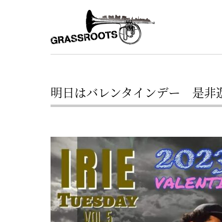
横
横
浜
浜
駅
グ
北
ラ
西
ス
口
明日はバレンタインデー 是非
ル
か
ら
ー
徒
ツ
歩
–
約
YOKOHAMA
3
Grassroots
分・
–
鶴