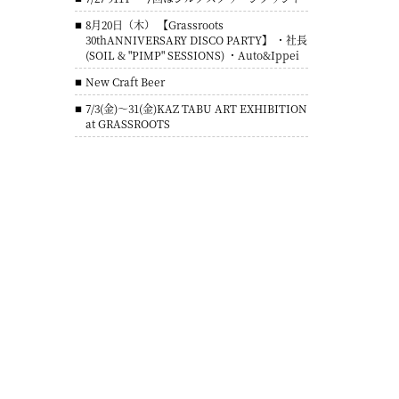
8月20日（木） 【Grassroots
30thANNIVERSARY DISCO PARTY】 ・社長
(SOIL & "PIMP" SESSIONS) ・Auto&Ippei
New Craft Beer
7/3(金)～31(金)KAZ TABU ART EXHIBITION
at GRASSROOTS