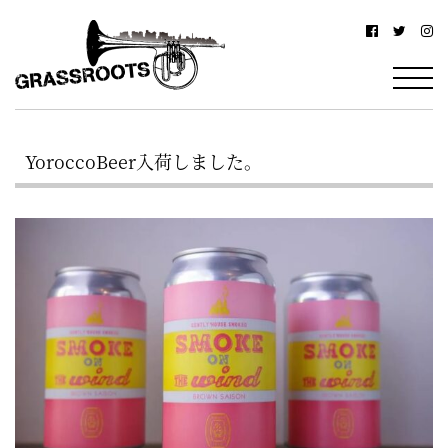
横
横
浜
浜
駅
グ
北
ラ
西
YoroccoBeer入荷しました。
ス
口
ル
か
ら
ー
徒
ツ
歩
–
約
YOKOHAMA
3
Grassroots
分・
–
鶴