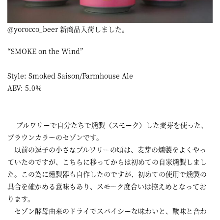
屋
町
@yorocco_beer 新商品入荷しました。
に
“SMOKE on the Wind”
あ
る
Style: Smoked Saison/Farmhouse Ale
ABV: 5.0%
ダ
イ
ニ
ブルワリーで自分たちで燻製（スモーク）した麦芽を使った、
ブラウンカラーのセゾンです。
ン
以前の逗子の小さなブルワリーの頃は、麦芽の燻製をよくやっ
グ
ていたのですが、こちらに移ってからは初めての自家燻製しまし
バ
た。この為に燻製器も自作したのですが、初めての使用で燻製の
具合を確かめる意味もあり、スモーク度合いは控えめとなってお
ー
ります。
セゾン酵母由来のドライでスパイシーな味わいと、酸味と合わ