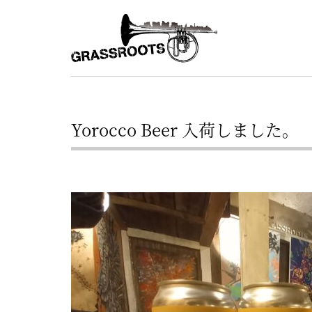
横
横
浜
浜
駅
グ
北
ラ
西
ス
口
Yorocco Beer 入荷しました。
ル
か
ら
ー
徒
ツ
歩
–
約
YOKOHAMA
3
Grassroots
分・
–
鶴