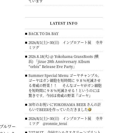
ています
LATEST INFO
BACK TO DA BAY
2026/8/1(土)~30(日) インプロアート展 寺井
ミツグ
2026.8.18(火) @ Yokohama GrassRoots (横
浜) 「jizue 20th Anniversary Album
“orbis” Release Eve Party」
Summer Special Menu ゴーヤチャンプル。
ゴーヤはガン細胞を短時間に ９８％死滅させ
る脅威の野菜！！ そんなゴーヤがガン細胞
を短時間に９８％死滅させる！というのには
驚きです。今回は脅威の野菜『ゴーヤ』
30年のお祝いにYOKOHAMA BEER さんの計
らいでBEERを作っていただきました
2026/8/1(土)~30(日) インプロアート展 寺井
ミツグ @ronnie_terai
ブルワー
7/27 911T 今回はシルクスクリーンプリント