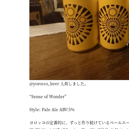
屋
町
に
あ
る
ダ
イ
ニ
ン
@yorocco_beer 入荷しました。
グ
“Sense of Wonder”
バ
ー
Style: Pale Ale ABV:5%
ヨロッコの定番的に、ずっと作り続けているペールエー