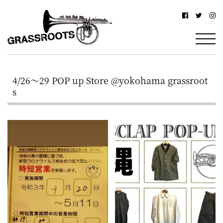
横
横
浜
浜
駅
グ
北
ラ
西
4/26～29 POP up Store @yokohama grassroot
ス
口
s
ル
か
ら
ー
徒
ツ
歩
–
約
YOKOHAMA
3
Grassroots
分・
–
鶴