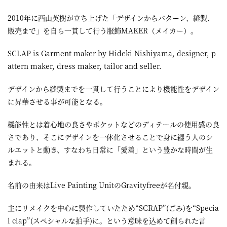
2010年に西山英樹が立ち上げた「デザインからパターン、縫製、
販売まで」を自ら一貫して行う服飾MAKER（メイカー）。
SCLAP is Garment maker by Hideki Nishiyama, designer, p
attern maker, dress maker, tailor and seller.
デザインから縫製までを一貫して行うことにより機能性をデザイン
に昇華させる事が可能となる。
機能性とは着心地の良さやポケットなどのディテールの使用感の良
さであり、そこにデザインを一体化させることで身に纏う人のシ
ルエットと動き、すなわち日常に「愛着」という豊かな時間が生
まれる。
名前の由来はLive Painting UnitのGravityfreeが名付親。
主にリメイクを中心に製作していたため“SCRAP”(ごみ)を“Specia
l clap”(スペシャルな拍手)に。という意味を込めて創られた言