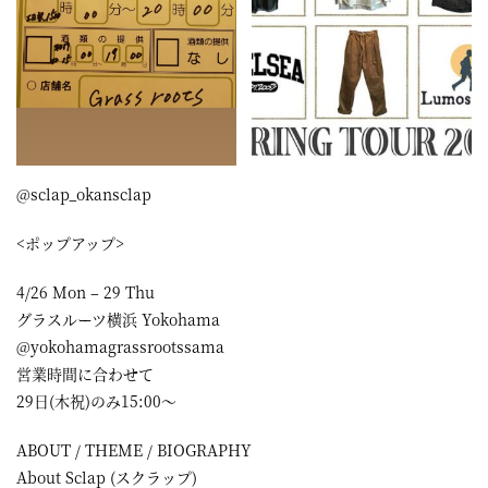
屋
町
に
あ
る
@sclap_okansclap
ダ
イ
<ポップアップ>
ニ
4/26 Mon – 29 Thu
ン
グラスルーツ横浜 Yokohama
グ
@yokohamagrassrootssama
営業時間に合わせて
バ
29日(木祝)のみ15:00〜
ー
ABOUT / THEME / BIOGRAPHY
About Sclap (スクラップ)