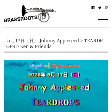
横
横
浜
浜
駅
グ
北
ラ
西
５月17日（日） Johnny Appleseed > TEARDR
ス
口
OPS > Ken & Friends
ル
か
ら
ー
徒
ツ
歩
–
約
YOKOHAMA
3
Grassroots
分・
–
鶴