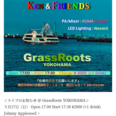
屋
町
に
あ
る
ダ
イ
ニ
ン
グ
バ
ー
＜ライブのお知らせ ＠ GrassRoots YOKOHAMA＞
５月17日（日） Open 17:00 Start 17:30 ¥2000 (+1 drink)
Johnny Appleseed >