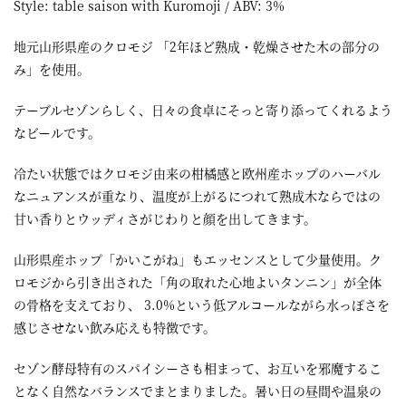
Style: table saison with Kuromoji / ABV: 3%
地元山形県産のクロモジ 「2年ほど熟成・乾燥させた木の部分の
み」を使用。
テーブルセゾンらしく、日々の食卓にそっと寄り添ってくれるよう
なビールです。
冷たい状態ではクロモジ由来の柑橘感と欧州産ホップのハーバル
なニュアンスが重なり、温度が上がるにつれて熟成木ならではの
甘い香りとウッディさがじわりと顔を出してきます。
山形県産ホップ「かいこがね」もエッセンスとして少量使用。ク
ロモジから引き出された「角の取れた心地よいタンニン」が全体
の骨格を支えており、 3.0%という低アルコールながら水っぽさを
感じさせない飲み応えも特徴です。
セゾン酵母特有のスパイシーさも相まって、お互いを邪魔するこ
となく自然なバランスでまとまりました。暑い日の昼間や温泉の