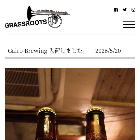
横
横
浜
浜
駅
グ
北
ラ
西
Gairo Brewing 入荷しました。 2026/5/20
ス
口
ル
か
ら
ー
徒
ツ
歩
–
約
YOKOHAMA
3
Grassroots
分・
–
鶴