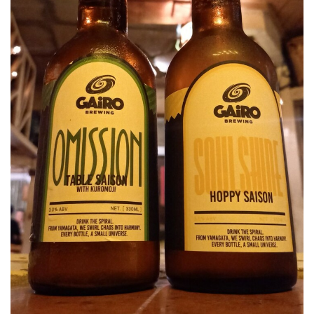
屋
町
に
あ
る
ダ
イ
ニ
ン
グ
バ
ー