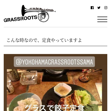
横
横
浜
浜
駅
グ
北
ラ
西
こんな時なので、定食やっていますよ
ス
口
ル
か
ら
ー
徒
ツ
歩
–
約
YOKOHAMA
3
Grassroots
分・
–
鶴