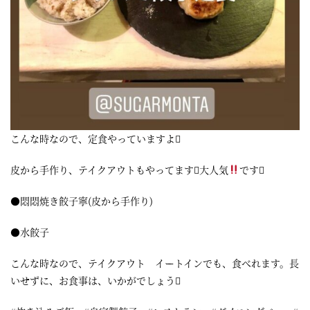
屋
町
に
あ
る
ダ
こんな時なので、定食やっていますよ
イ
皮から手作り、テイクアウトもやってます大人気
です
ニ
ン
●悶悶焼き餃子寧(皮から手作り)
グ
●水餃子
バ
ー
こんな時なので、テイクアウト イートインでも、食べれます。長
いせずに、お食事は、いかがでしょう