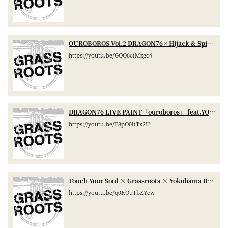
OUROBOROS Vol.2 DRAGON76×Hijack & Spinmaster A-1
https://youtu.be/GQQ6ciMzgc4
DRAGON76 LIVE PAINT「ouroboros」 feat.YOKOHAMA BREWERY
https://youtu.be/E8pO0liTx2U
Touch Your Soul × Grassroots × Yokohama Brewery LivePaint DRAGON76 × KAZ
https://youtu.be/q0KOuTbZYcw