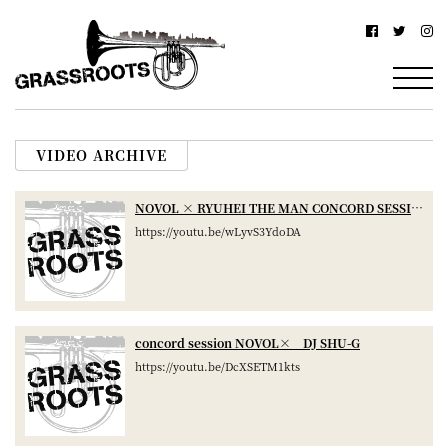
横
横
浜
浜
駅
グ
北
ラ
西
VIDEO ARCHIVE
ス
口
ル
か
NOVOL × RYUHEI THE MAN CONCORD SESSION
https://youtu.be/wLyvS3YdoDA
ら
ー
徒
ツ
歩
–
約
concord session NOVOL× DJ SHU-G
YOKOHAMA
3
https://youtu.be/DcXSETM1kts
Grassroots
分・
–
鶴