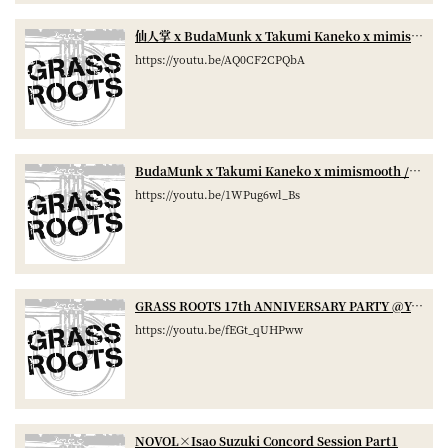
仙人掌 x BudaMunk x Takumi Kaneko x mimismooth x Gropas
https://youtu.be/AQ0CF2CPQbA
BudaMunk x Takumi Kaneko x mimismooth / yumeka makotoka
https://youtu.be/1WPug6wl_Bs
GRASS ROOTS 17th ANNIVERSARY PARTY @YOKOHAMA THUMBS UP
https://youtu.be/fEGt_qUHPww
NOVOL×Isao Suzuki Concord Session Part1