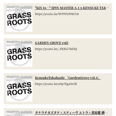
屋
"KIX to…" SPIN MASTER A-1 x KENSUKE TAKAHASHI Live Session
町
https://youtu.be/WF9TLW867r8
に
あ
る
GARDEN GROVE vol2
ダ
https://youtu.be/_FkRLl7MiIQ
イ
ニ
ン
KensukeTakahashi 「GardenGrove vol.4」
グ
https://youtu.be/u9p7EgA4e3E
バ
ー
タケウチカズタケ×スティーヴ エトウ×栗原健 横浜Grassroots①