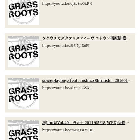
https://youtu.be/ojSb8wGkP_0
タケウチカズタケ×スティーヴ エトウ×栗原健 横浜Grassroots②
https://youtu.be/8l2l7glD6FI
spiceplayboyz feat. Toshizo Shiraishi - 20160124 Set 2 Yokohama Grassroots
https://youtu.be/s1xeisLCSXI
濱Jam祭Vol.40 四天王 2011/05/18(WED)＠横浜GrassRoots Part.3 4/4
https://youtu.be/tmBqgsLVIOE