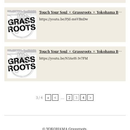
Touch Your Soul × Grassroots × Yokohama Brewery LivePaint 2014/4/30
https://youtu.be/PJd-m6VBnDw
Touch Your Soul × Grassroots × Yokohama Brewery LivePaint
https://youtu.be/N3AeH-3v7FM
3 / 4
«
<
...
2
3
4
>
© YOKOHAMA Grassroots.