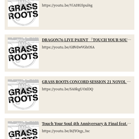
https://youtu.be/ViAHG5pul6g
DRAGON76 LIVE PAIINT 「TOUCH YOUR SOUL」
https://youtu.be/GBVdwVGhOSA
GRASS ROOTS CONCORD SESSION 21 NOVOL × MURO
https://youtu.be/SA8kgUOzlDQ
Touch Your Soul 4th Anniversary & Final feat.YOKOHAMA BREWERY
https://youtu.be/I6JYOqp_3sc