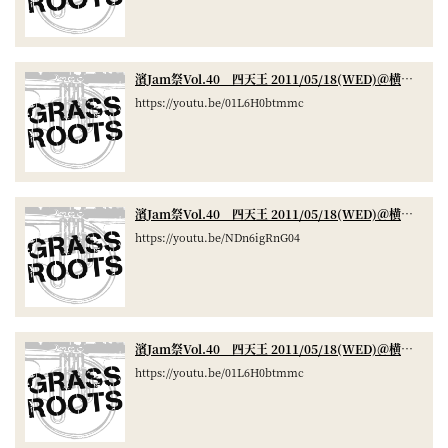
濱Jam祭Vol.40 四天王 2011/05/18(WED)＠横浜GrassRoots Part.1 2/4
https://youtu.be/01L6H0btmmc
濱Jam祭Vol.40 四天王 2011/05/18(WED)＠横浜GrassRoots Part.1 3/4
https://youtu.be/NDn6igRnG04
濱Jam祭Vol.40 四天王 2011/05/18(WED)＠横浜GrassRoots Part.1 2/4
https://youtu.be/01L6H0btmmc