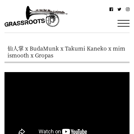
横
横
浜
浜
駅
グ
北
ラ
西
仙人掌 x BudaMunk x Takumi Kaneko x mim
ス
口
ismooth x Gropas
ル
か
ら
ー
徒
ツ
歩
–
約
YOKOHAMA
3
Grassroots
分・
–
鶴