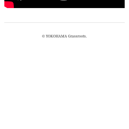
屋
町
に
あ
© YOKOHAMA Grassroots.
る
ダ
イ
ニ
ン
グ
バ
ー