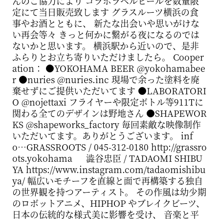
んのご協力により コラボラベルビールを数量限
定にて当日販売致します グラスルーツ横浜の食
事やお酒とともに、 新たな出会いや思いがけな
い再会等々 きっと何かに繋がる夜になるのでは
ないかと思います。 横浜駅から近いので、是非
ふらりとお立ち寄りいただけましたら。 Cooper
ation： ●YOKOHAMA BEER @yokohamabee
r ●nuries @nuries.inc 現場で余った塗料を廃
棄せずにご提供いただいてます ●LABORATORI
O @nojettaxi フライヤーや限定ボトル等911Tに
関わる全てのデザインは野地さん ●SHAPEWOR
KS @shapeworks_factory 毎回素敵な映像制作
いただいてます。ありがとうございます。 inf
o…GRASSROOTS / 045-312-0180 http://grassro
ots.yokohama
澁谷忠臣 / TADAOMI SHIBU
YA https://www.instagram.com/tadaomishibu
ya/ 幅広いモチーフを直線と面で再構築する独自
の世界観を持つアーティスト。 その作風は幼少期
のロボットアニメ、HIPHOP やブレイクビーツ、
日本の伝統的な様式美に影響を受け、 音楽と平