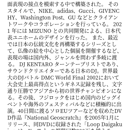
面表現の接点を模索する中で構築された。 その
スタイルで、NIKE、adidas、Gucci、GIVENC
HY、Washington Post、GU などとクライアン
トワークやコラボレーションを行っている。 202
1 年には MIZUNO との共同開発による、日本代
表ユニホームのデザインを行った。 また、最近
では日本の伝統文化を再構築するシリーズとし
て、仏像の絵を中心とした個展を開催するなど、
表現の場は国内外、ジャンルを問わず多岐に渡
る。 DJ KENTARO ターンテーブリストであり、
サウンドクリエイターである日本のDJ。世界最
大のDJバトル DMC World Final 2002において
大会史上最高得点というギネス記録を残し、文字
通り圧勝でアジアから初の世界チャンピオンにな
る。その後、フジロックをはじめ国内のビッグイ
ベントや海外のフェスティバルなどに積極的に出
演。40日間に渡るソロEUツアーなどを収めたDV
D作品『National Geoscratch』を2005年1月に
リリース、同DVDに収録された「Loop Daigaku