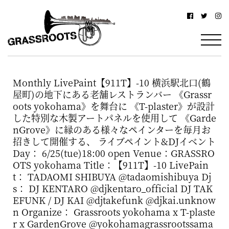
横
横
浜
浜
駅
グ
北
ラ
西
Monthly LivePaint【911T】-10 横浜駅北口(鶴
ス
口
屋町)の地下にある老舗レストランバー 《Grassr
ル
か
oots yokohama》を舞台に 《T-plaster》が設計
した特別な木製アートパネルを使用して 《Garde
ら
ー
nGrove》に縁のある様々なペインターを毎月お
徒
招きして開催する、 ライブペイント&DJイベント
ツ
Day： 6/25(tue)18:00 open Venue：GRASSRO
歩
–
OTS yokohama Title：【911T】-10 LivePain
約
t： TADAOMI SHIBUYA @tadaomishibuya Dj
YOKOHAMA
s： DJ KENTARO @djkentaro_official DJ TAK
3
EFUNK / DJ KAI @djtakefunk @djkai.unknow
Grassroots
分・
n Organize： Grassroots yokohama x T-plaste
–
鶴
r x GardenGrove @yokohamagrassrootssama