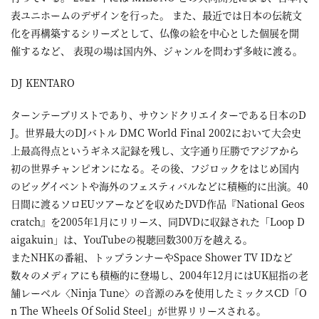
表ユニホームのデザインを行った。 また、最近では日本の伝統文
化を再構築するシリーズとして、仏像の絵を中心とした個展を開
催するなど、 表現の場は国内外、ジャンルを問わず多岐に渡る。
DJ KENTARO
ターンテーブリストであり、サウンドクリエイターである日本のD
J。世界最大のDJバトル DMC World Final 2002において大会史
上最高得点というギネス記録を残し、文字通り圧勝でアジアから
初の世界チャンピオンになる。その後、フジロックをはじめ国内
のビッグイベントや海外のフェスティバルなどに積極的に出演。40
日間に渡るソロEUツアーなどを収めたDVD作品『National Geos
cratch』を2005年1月にリリース、同DVDに収録された「Loop D
aigakuin」は、YouTubeの視聴回数300万を越える。
またNHKの番組、トップランナーやSpace Shower TV IDなど
数々のメディアにも積極的に登場し、2004年12月にはUK屈指の老
舗レーベル〈Ninja Tune〉の音源のみを使用したミックスCD「O
n The Wheels Of Solid Steel」が世界リリースされる。