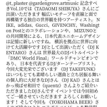
@t_plaster @gardengrove.artmusic 記念すべ
屋
きVol.10では《TADAOMI SHIBUYA》さんにご
町
出演いただきます 幅広いモチーフを直線と面で
再構築する独自の世界観を持つアーティスト。 N
に
IKE、adidas、Gucci、GIVENCHY、Washingt
あ
on Postとのコラボレーションや、 MIZUNOと
の共同開発による、日本代表ユニホームデザイン
る
は記憶に新しいですね。 横浜を拠点に世界に向
ダ
けて大活躍中です DJとして出演いただく《DJ K
イ
ENTARO》さんは 世界最大のDJバトルイベント
「DMC World Final」ワールドチャンピオンで
ニ
あり、 日本を代表するDJ/ターンテーブリスト。
ン
今回大変光栄でございます 《DJ TAKEFUNK》
はいつもとても素晴らしい選曲と立ち居振る舞い
グ
の個人的に大好きなDJさん 《DJ KAI》さんとは
バ
かっ飛ばせ和田で《quentz》さんよりご紹介い
ただきましたDJさんです イベントでは今回初め
ー
てご一緒させていただきます よろしくお願いし
ます！ そして今回も 《YOKOHAMA BEER》さ