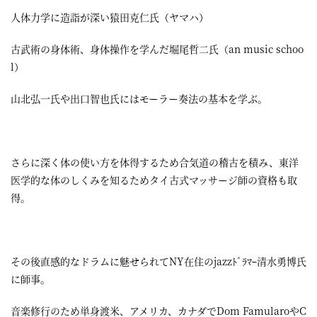
人体力学に造詣が深い猿田克仁氏（ヤマハ）
古武術の身体術、身体操作を学んだ堀尾哲二氏（an music schoo
l）
山北弘一氏や出口智也氏にはモーラー奏法の基本を学ぶ。
さらに深く体の使い方を体得するため合気道の稽古を積み、東洋
医学的な体のしくみを知るためタイ古式マッサージ師の資格も取
得。
その後直感的なドラムに魅せられてNY在住のjazzﾄﾞﾗﾏｰ清水勇博氏
に師事。
音楽修行のため単身渡米、アメリカ、カナダでDom FamularoやC