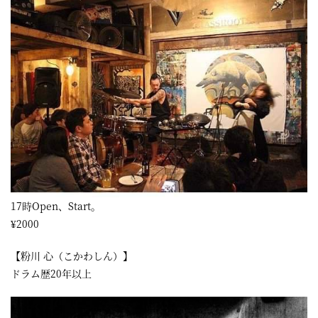
屋
町
に
あ
る
ダ
イ
ニ
ン
17時Open、Start。
グ
¥2000
バ
【粉川 心（こかわしん）】
ー
ドラム歴20年以上