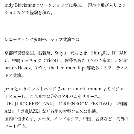
indy Blackmanのワークショップに参加。 現地の飛び入りセッ
ションなどで経験を積む。
レコーディング参加や、ライブ共演では
京都市交響楽団、石若駿、Salyu、元ちとせ、Shing02、DJ BAK
U、中嶋イッキュウ（tricot）、佐藤ちあき（きのこ帝国）、Schr
oeder-Headz、YeYe、the bed room tape等数多くのアーティス
トと共演。
jizueというインストバンドで​victor entertainmentよりメジャー
デビューし、これまでに7枚のアルバムをリリース。
『FUJI ROCKFESTIVAL』『GREENROOM FESTIVAL』『朝霧J
AM』『東京JAZZ』など各地の大型フェスに出演。
国内に留まらず、カナダ、インドネシア、中国、台湾など、海外ツ
アーも行う。