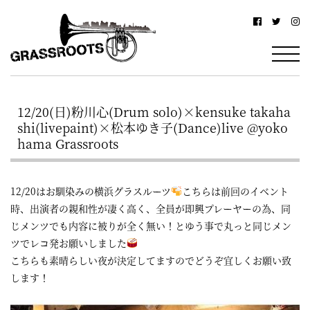
横
横
浜
浜
駅
グ
北
ラ
西
12/20(日)粉川心(Drum solo)×kensuke takaha
ス
口
shi(livepaint)×松本ゆき子(Dance)live @yoko
ル
か
hama Grassroots
ら
ー
徒
ツ
12/20はお馴染みの横浜グラスルーツ
こちらは前回のイベント
歩
時、出演者の親和性が凄く高く、全員が即興プレーヤーの為、同
–
じメンツでも内容に被りが全く無い！とゆう事で丸っと同じメン
約
ツでレコ発お願いしました
YOKOHAMA
3
こちらも素晴らしい夜が決定してますのでどうぞ宜しくお願い致
Grassroots
分・
します！
–
鶴