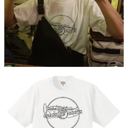
屋
町
に
あ
る
ダ
イ
ニ
ン
グ
バ
ー