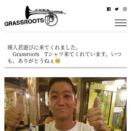
横
横
浜
浜
駅
グ
北
ラ
西
瑛人君遊びに来てくれました。
ス
口
Grassroots Tシャツ来てくれています。いつ
ル
か
も、ありがとうねぇ
ら
ー
徒
ツ
歩
–
約
YOKOHAMA
3
Grassroots
分・
–
鶴