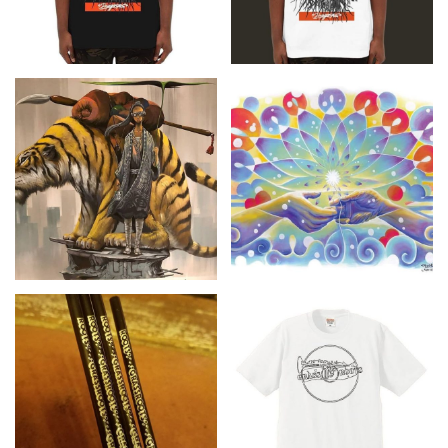
屋
町
に
あ
る
ダ
イ
ニ
ン
グ
バ
ー