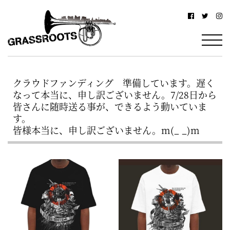
横
横
浜
浜
駅
グ
北
ラ
西
クラウドファンディング 準備しています。遅く
ス
口
なって本当に、申し訳ございません。7/28日から
ル
か
皆さんに随時送る事が、できるよう動いていま
す。
ら
ー
皆様本当に、申し訳ございません。m(_ _)m
徒
ツ
歩
–
約
YOKOHAMA
3
Grassroots
分・
–
鶴