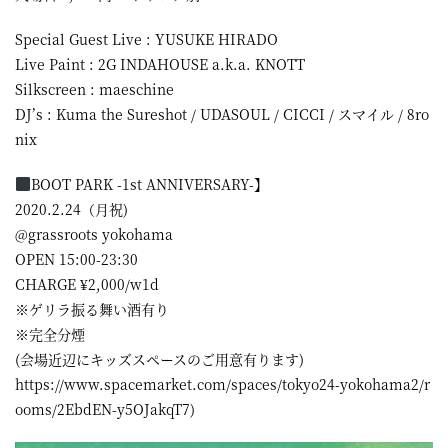
Special Guest Live : YUSUKE HIRADO
Live Paint : 2G INDAHOUSE a.k.a. KNOTT
Silkscreen : maeschine
DJ’s : Kuma the Sureshot / UDASOUL / CICCI / スマイル / 8ro
nix
BOOT PARK -1st ANNIVERSARY-】
2020.2.24（月祝)
@grassroots yokohama
OPEN 15:00-23:30
CHARGE ¥2,000/w1d
※ゲリラ振る舞い酒有り
※完全分煙
(会場近辺にキッズスペースのご用意有ります)
https://www.spacemarket.com/spaces/tokyo24-yokohama2/r
ooms/2EbdEN-y5OJakqT7)