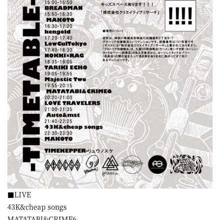
■LIVE
43K&cheap songs
MATATABI&CRIME6