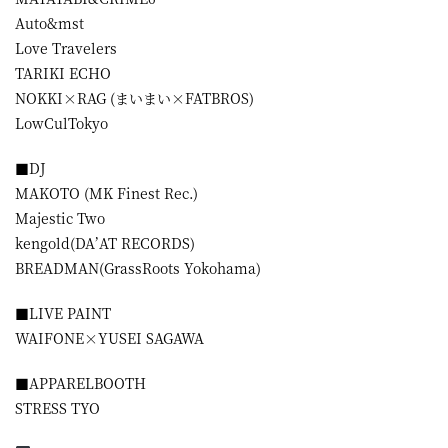
Auto&mst
Love Travelers
TARIKI ECHO
NOKKI×RAG (まいまい×FATBROS)
LowCulTokyo
■DJ
MAKOTO (MK Finest Rec.)
Majestic Two
kengold(DA’AT RECORDS)
BREADMAN(GrassRoots Yokohama)
■LIVE PAINT
WAIFONE×YUSEI SAGAWA
■APPARELBOOTH
STRESS TYO