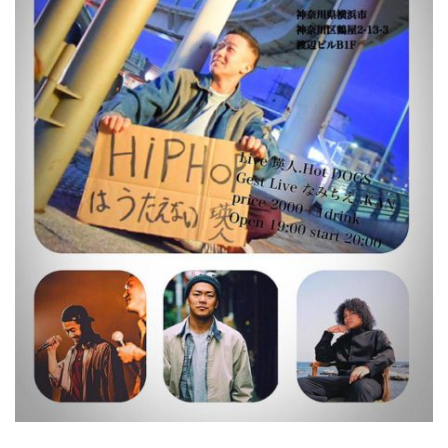
屋
町
に
あ
る
ダ
イ
ニ
ン
グ
バ
ー