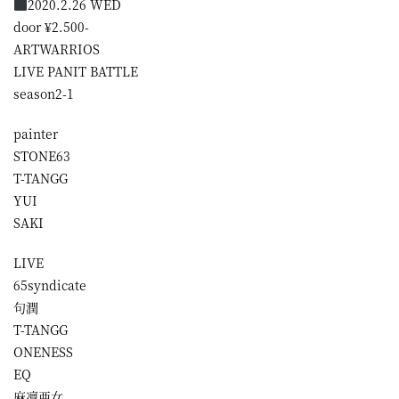
2020.2.26 WED
door ¥2.500-
ARTWARRIOS
LIVE PANIT BATTLE
season2-1
painter
STONE63
T-TANGG
YUI
SAKI
LIVE
65syndicate
句潤
T-TANGG
ONENESS
EQ
麻凛亜女