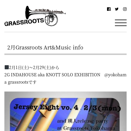
横
横
浜
浜
駅
グ
北
ラ
西
2月Grassroots Art&Music info
ス
口
ル
か
2月1日(土)～2月29(土)から
ら
ー
2G INDAHOUSE aka KNOTT SOLO EXHIBITION @yokoham
徒
ツ
a grassrootsです
歩
–
約
YOKOHAMA
3
Grassroots
分・
–
鶴