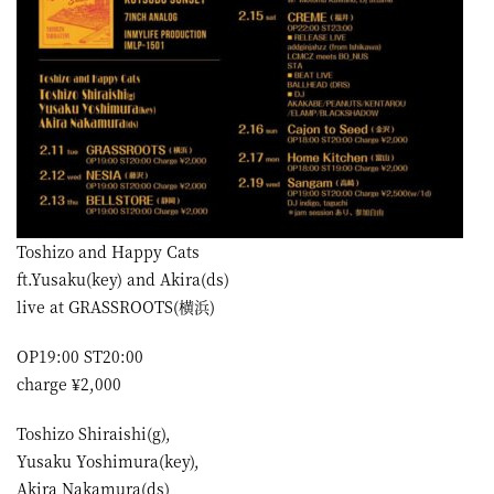
Toshizo and Happy Cats
ft.Yusaku(key) and Akira(ds)
live at GRASSROOTS(横浜)
OP19:00 ST20:00
charge ¥2,000
Toshizo Shiraishi(g),
Yusaku Yoshimura(key),
Akira Nakamura(ds)