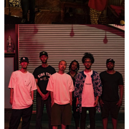
屋
町
に
あ
る
ダ
イ
ニ
ン
グ
バ
ー