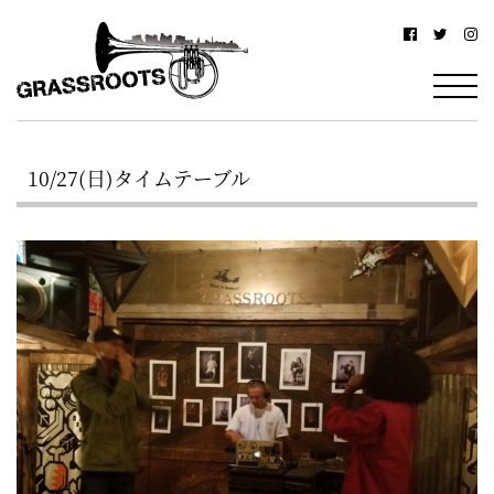
横
横
浜
浜
駅
グ
北
ラ
西
10/27(日)タイムテーブル
ス
口
ル
か
ら
ー
徒
ツ
歩
–
約
YOKOHAMA
3
Grassroots
分・
–
鶴