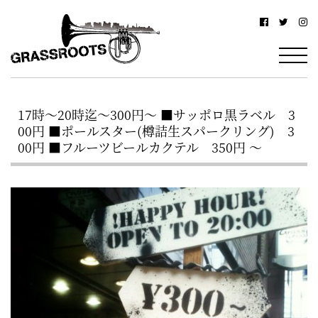
横
横
浜
浜
駅
グ
北
ラ
西
17時～20時迄～300円～ ■サッポロ黒ラベル 3
ス
口
00円 ■ポールスター(樽詰生スパークリング) 3
ル
か
00円 ■フルーツビールカクテル 350円 ～
ら
ー
徒
ツ
歩
–
約
YOKOHAMA
3
Grassroots
分・
–
鶴