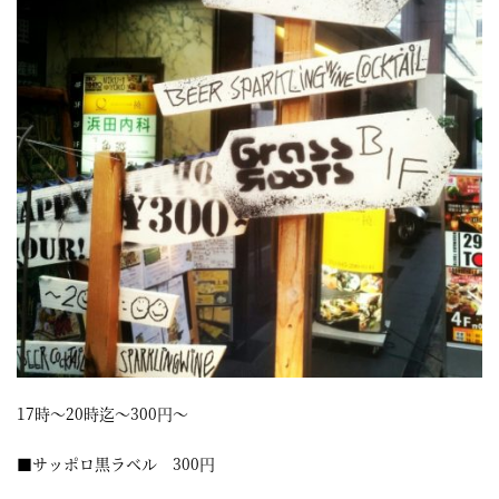
屋
町
に
あ
る
ダ
イ
ニ
ン
グ
バ
17時～20時迄～300円～
ー
■サッポロ黒ラベル 300円