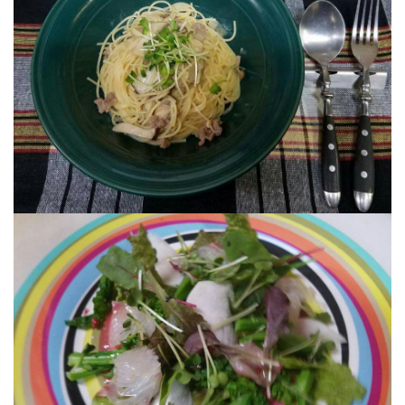
屋
町
に
あ
る
ダ
イ
ニ
ン
グ
バ
ー