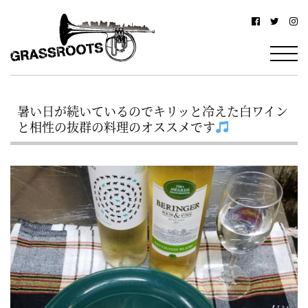
横
横
浜
浜
駅
グ
北
ラ
西
暑い日が続いているのでキリッと冷えた白ワイン
ス
口
と相性の抜群の料理のオススメです
ル
か
ら
ー
徒
ツ
歩
–
約
YOKOHAMA
3
Grassroots
分・
–
鶴