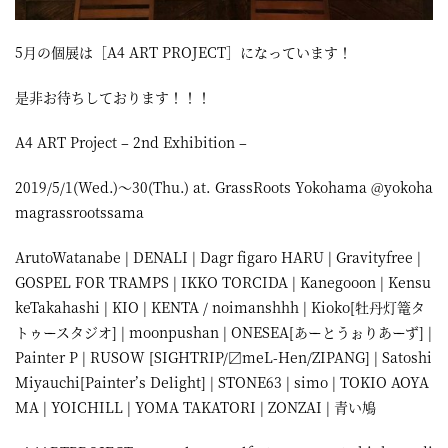
5月の個展は［A4 ART PROJECT］になっています！
是非お待ちしております！！！
A4 ART Project – 2nd Exhibition –
2019/5/1(Wed.)～30(Thu.) at. GrassRoots Yokohama @yokoha
magrassrootssama
ArutoWatanabe | DENALI | Dagr figaro HARU | Gravityfree |
GOSPEL FOR TRAMPS | IKKO TORCIDA | Kanegooon | Kensu
keTakahashi | KIO | KENTA / noimanshhh | Kioko[牡丹灯篭タ
トゥースタジオ] | moonpushan | ONESEA[あーとうぉりあーず] |
Painter P | RUSOW [SIGHTRIP/〼meL-Hen/ZIPANG] | Satoshi
Miyauchi[Painter’s Delight] | STONE63 | simo | TOKIO AOYA
MA | YOICHILL | YOMA TAKATORI | ZONZAI | 青い鳩