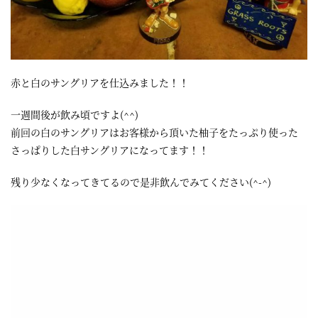
屋
町
に
赤と白のサングリアを仕込みました！！
あ
る
一週間後が飲み頃ですよ(^^)
ダ
前回の白のサングリアはお客様から頂いた柚子をたっぷり使った
さっぱりした白サングリアになってます！！
イ
ニ
残り少なくなってきてるので是非飲んでみてください(^-^)
ン
グ
バ
ー