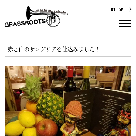
横
横
浜
浜
駅
グ
北
ラ
西
赤と白のサングリアを仕込みました！！
ス
口
ル
か
ら
ー
徒
ツ
歩
–
約
YOKOHAMA
3
Grassroots
分・
–
鶴