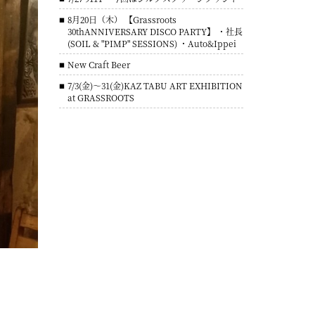
8月20日（木） 【Grassroots
30thANNIVERSARY DISCO PARTY】 ・社長
(SOIL & "PIMP" SESSIONS) ・Auto&Ippei
New Craft Beer
7/3(金)～31(金)KAZ TABU ART EXHIBITION
at GRASSROOTS