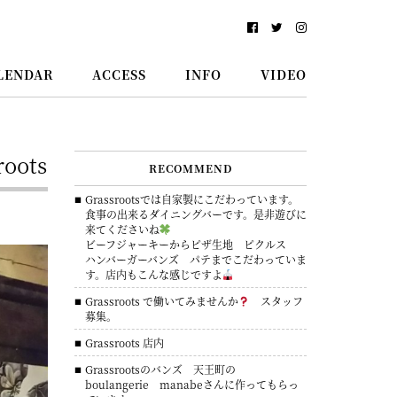
LENDAR
ACCESS
INFO
VIDEO
roots
RECOMMEND
Grassrootsでは自家製にこだわっています。
食事の出来るダイニングバーです。是非遊びに
来てくださいね
ビーフジャーキーからピザ生地 ピクルス
ハンバーガーバンズ パテまでこだわっていま
す。店内もこんな感じですよ
Grassroots で働いてみませんか
スタッフ
募集。
Grassroots 店内
Grassrootsのバンズ 天王町の
boulangerie manabeさんに作ってもらっ