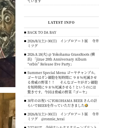
ています
LATEST INFO
BACK TO DA BAY
2026/8/1(土)~30(日) インプロアート展 寺井
ミツグ
2026.8.18(火) @ Yokohama GrassRoots (横
浜) 「jizue 20th Anniversary Album
“orbis” Release Eve Party」
Summer Special Menu ゴーヤチャンプル。
ゴーヤはガン細胞を短時間に ９８％死滅させ
る脅威の野菜！！ そんなゴーヤがガン細胞
を短時間に９８％死滅させる！というのには
驚きです。今回は脅威の野菜『ゴーヤ』
30年のお祝いにYOKOHAMA BEER さんの計
らいでBEERを作っていただきました
2026/8/1(土)~30(日) インプロアート展 寺井
ミツグ @ronnie_terai
7/27 911T 今回はシルクスクリーンプリント