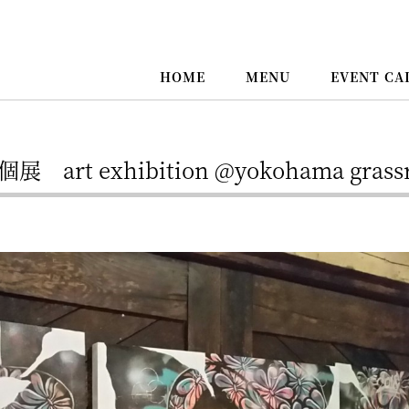
HOME
MENU
EVENT CA
個展 art exhibition @yokohama grass