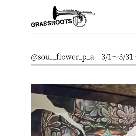
横
横
浜
浜
駅
グ
北
ラ
西
ス
口
@soul_flower_p_a 3/1～3/31 
ル
か
ら
ー
徒
ツ
歩
–
約
YOKOHAMA
3
Grassroots
分・
–
鶴