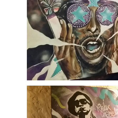
屋
町
に
あ
る
ダ
イ
ニ
ン
グ
バ
ー