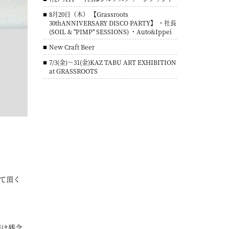
8月20日（木） 【Grassroots
30thANNIVERSARY DISCO PARTY】 ・社長
(SOIL & "PIMP" SESSIONS) ・Auto&Ippei
New Craft Beer
7/3(金)～31(金)KAZ TABU ART EXHIBITION
at GRASSROOTS
せて頂く
回は残念