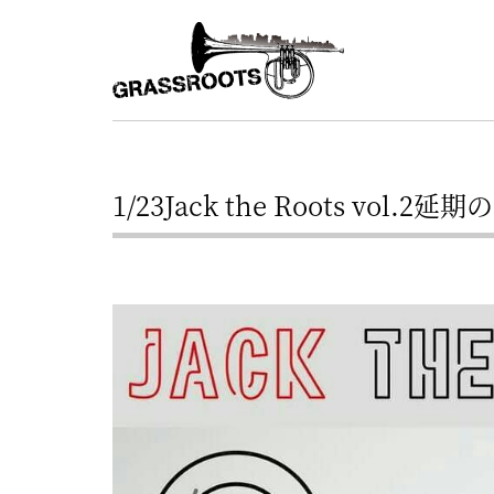
横
横
浜
浜
駅
グ
北
ラ
西
ス
口
1/23Jack the Roots vol.2
ル
か
ら
ー
徒
ツ
歩
–
約
YOKOHAMA
3
Grassroots
分・
–
鶴