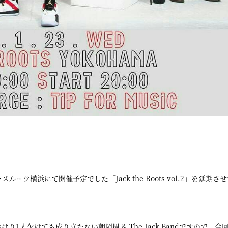
ーツ横浜にて開催予定でした「Jack the Roots vol.2」を延期さ
人欠けても成り立たない朝岡周 & The Jack Bandですので、今