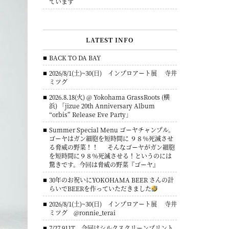
ています
LATEST INFO
BACK TO DA BAY
2026/8/1(土)~30(日) インプロアート展 寺井
ミツグ
2026.8.18(火) @ Yokohama GrassRoots (横
浜) 「jizue 20th Anniversary Album
“orbis” Release Eve Party」
Summer Special Menu ゴーヤチャンプル。
ゴーヤはガン細胞を短時間に ９８％死滅させ
る脅威の野菜！！ そんなゴーヤがガン細胞
を短時間に９８％死滅させる！というのには
驚きです。今回は脅威の野菜『ゴーヤ』
30年のお祝いにYOKOHAMA BEER さんの計
らいでBEERを作っていただきました
2026/8/1(土)~30(日) インプロアート展 寺井
ミツグ @ronnie_terai
7/27 911T 今回はシルクスクリーンプリント