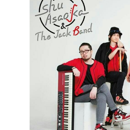
屋
町
に
あ
る
ダ
イ
ニ
ン
グ
バ
ー