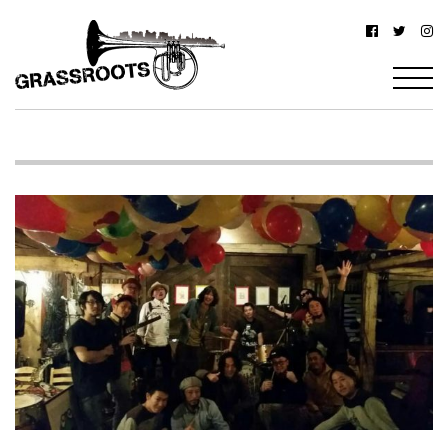
横
横
浜
浜
駅
グ
北
ラ
西
ス
口
ル
か
ら
ー
徒
ツ
歩
–
約
YOKOHAMA
3
Grassroots
分・
–
鶴