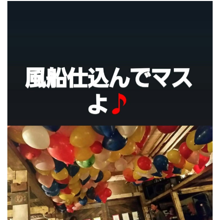
屋
町
に
あ
る
ダ
イ
ニ
ン
グ
バ
ー