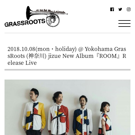
横
横
浜
浜
駅
グ
北
ラ
西
2018.10.08(mon・holiday) @ Yokohama Gras
ス
口
sRoots (神奈川) jizue New Album『ROOM』R
ル
か
elease Live
ら
ー
徒
ツ
歩
–
約
YOKOHAMA
3
Grassroots
分・
–
鶴