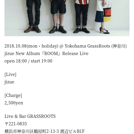
屋
町
に
あ
る
2018.10.08(mon・holiday) @ Yokohama GrassRoots (神奈川)
jizue New Album『ROOM』Release Live
ダ
open 18:00 / start 19:00
イ
ニ
[Live]
jizue
ン
グ
[Charge]
2,500yen
バ
ー
Live & Bar GRASSROOTS
〒221-0835
横浜市神奈川区鶴屋町2-13-3 渡辺ビルB1F