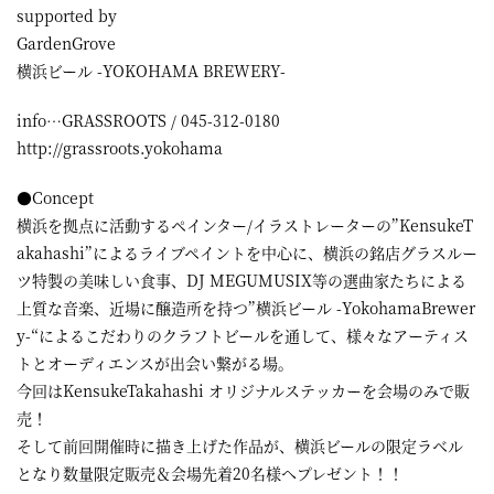
supported by
GardenGrove
横浜ビール -YOKOHAMA BREWERY-
info…GRASSROOTS / 045-312-0180
http://grassroots.yokohama
●Concept
横浜を拠点に活動するペインター/イラストレーターの”KensukeT
akahashi”によるライブペイントを中心に、横浜の銘店グラスルー
ツ特製の美味しい食事、DJ MEGUMUSIX等の選曲家たちによる
上質な音楽、近場に醸造所を持つ”横浜ビール -YokohamaBrewer
y-“によるこだわりのクラフトビールを通して、様々なアーティス
トとオーディエンスが出会い繋がる場。
今回はKensukeTakahashi オリジナルステッカーを会場のみで販
売！
そして前回開催時に描き上げた作品が、横浜ビールの限定ラベル
となり数量限定販売＆会場先着20名様へプレゼント！！