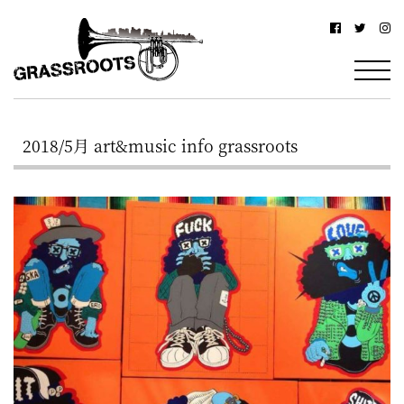
横
横
浜
浜
駅
グ
北
ラ
西
2018/5月 art&music info grassroots
ス
口
ル
か
ら
ー
徒
ツ
歩
–
約
YOKOHAMA
3
Grassroots
分・
–
鶴