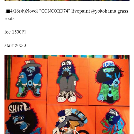
.■4/16(水)Novol “CONCORD74” livepaint @yokohama grass
roots
fee 1500円
start 20:30