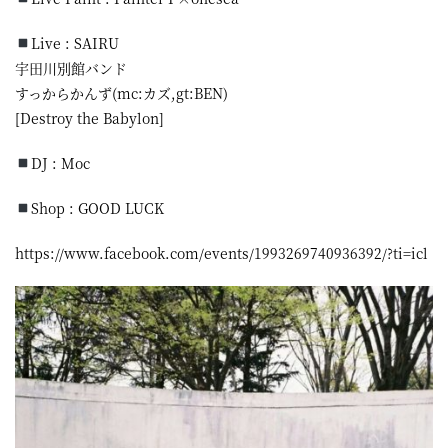
Live : SAIRU
宇田川別館バンド
すっからかんず(mc:カズ,gt:BEN)
[Destroy the Babylon]
DJ : Moc
Shop : GOOD LUCK
https://www.facebook.com/events/1993269740936392/?ti=icl