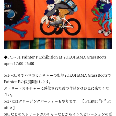
屋
町
に
あ
る
ダ
イ
◆5/1〜31 Painter P Exhibition at YOKOHAMA GrassRoots
open 17:00-26:00
ニ
ン
5/1〜31までハマのカルチャーの聖地YOKOHAMA GrassRootsで
グ
Painter Pの個展開催します。
ストリートカルチャーに感化された彼の作品をぜひ見に来てくだ
バ
さい。
ー
5/27にはクロージングパーティーもやります。 【 Painter ”P ” Pr
ofile 】
SK8などのストリートカルチャーなどからインスピレーションを受