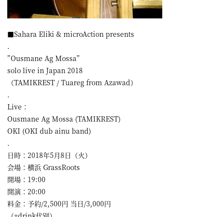
■Sahara Eliki & microAction presents
.
”Ousmane Ag Mossa”
solo live in Japan 2018
（TAMIKREST / Tuareg from Azawad）
.
Live：
Ousmane Ag Mossa (TAMIKREST)
OKI (OKI dub ainu band)
.
日時：2018年5月8日（火）
会場：横浜 GrassRoots
開場：19:00
開演：20:00
料金：予約/2,500円 当日/3,000円
（+drink代別）