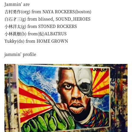
Jammin’ are
吉村勇作(org) from NAYA ROCKERS(boston)
白石才三(g) from blissed, SOUND_HEROES
小林洋太(g) from STONED ROCKERS
小林眞樹(b) from(仮)ALBATRUS
Yukky(ds) from HOME GROWN
jammin’ profile