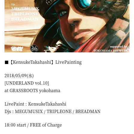
■【KensukeTakahashi】LivePainting
2018/05/09(水)
[UNDERLAND vol.10]
at GRASSROOTS yokohama
LivePaint : KensukeTakahashi
Djs : MEGUMUSIX / TRIPLEONE / BREADMAN
18:00 start / FREE of Charge