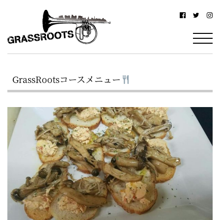
横
横
浜
浜
駅
グ
北
ラ
西
GrassRootsコースメニュー
ス
口
ル
か
ら
ー
徒
ツ
歩
–
約
YOKOHAMA
3
Grassroots
分・
–
鶴