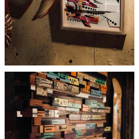
屋
町
に
あ
る
ダ
イ
ニ
ン
グ
バ
ー