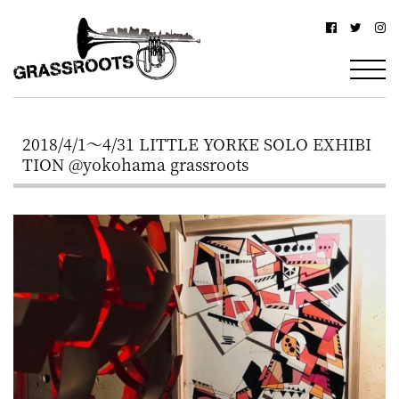
横
横
浜
浜
駅
グ
北
ラ
西
2018/4/1～4/31 LITTLE YORKE SOLO EXHIBI
ス
口
TION @yokohama grassroots
ル
か
ら
ー
徒
ツ
歩
–
約
YOKOHAMA
3
Grassroots
分・
–
鶴