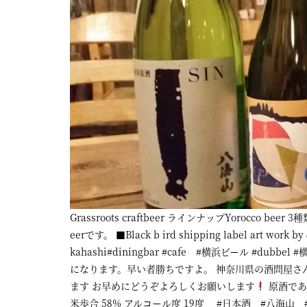
屋
町
に
あ
る
ダ
イ
ニ
ン
グ
Grassroots craftbeer ラインナップYorocco be
eerです。 ■Black b ird shipping label art work b
バ
kahashi#diningbar #cafe #横浜ビール #du
ー
になります。早い者勝ちですよ。 神奈川県の酒問屋さんと八
ます お早めにどうぞよろしくお願いします
原酒であ
米歩合 58% アルコール度 19度 #日本酒 #八海山 #本