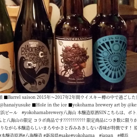
er 3種類 ■Barrel saison 2015年～2017年2年間ウイスキー樽の中で過ご
y @hanaiyusuke ■Hole in the ice ■yokohama brewery art by @ke
bbel #横浜ビール #yokohamabrewery八海山 本醸造原酒SINこちらは、
海山の限定 コラボ商品です???????????? 限定商品につき数に限り
りながら本醸造らしいまろやかさと呑みあきしない香味が特徴です！ 原
醸造原酒#八海醸造 #新潟県#sake#yokohama #japan #横浜