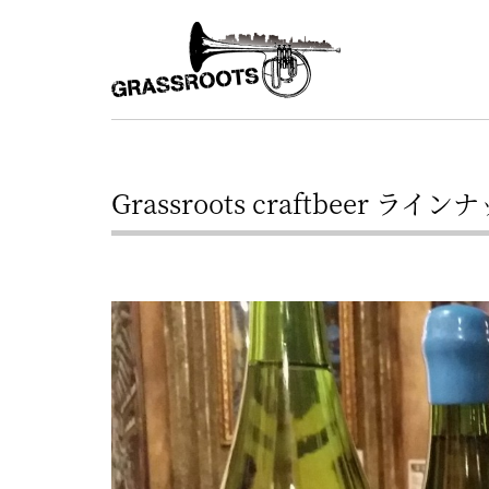
横
横
浜
浜
駅
グ
北
ラ
西
ス
口
Grassroots craftbeer ライン
ル
か
ら
ー
徒
ツ
歩
–
約
YOKOHAMA
3
Grassroots
分・
–
鶴