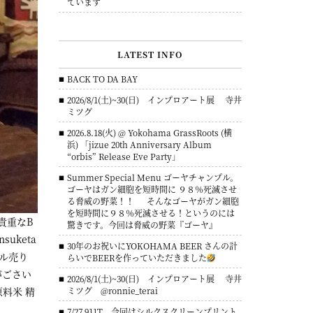
ています
LATEST INFO
BACK TO DA BAY
2026/8/1(土)~30(日) インプロアート展 寺井
ミツグ
2026.8.18(火) @ Yokohama GrassRoots (横
浜) 「jizue 20th Anniversary Album
“orbis” Release Eve Party」
Summer Special Menu ゴーヤチャンプル。
ゴーヤはガン細胞を短時間に ９８％死滅させ
る脅威の野菜！！ そんなゴーヤがガン細胞
を短時間に９８％死滅させる！というのには
した貴重なB
驚きです。今回は脅威の野菜『ゴーヤ』
nsuketa
30年のお祝いにYOKOHAMA BEER さんの計
ボトル売り
らいでBEERを作っていただきました
がごさい
2026/8/1(土)~30(日) インプロアート展 寺井
料米 精
ミツグ @ronnie_terai
7/27 911T 今回はシルクスクリーンプリント