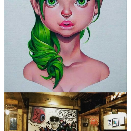
屋
町
に
あ
る
ダ
イ
ニ
ン
グ
バ
ー