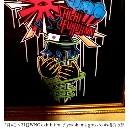
3月4日～31日WNC exhibition @yokohama grassroots横浜の酔