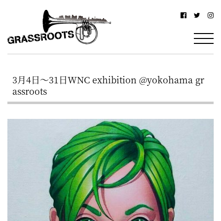
横
横
浜
浜
駅
グ
北
ラ
西
3月4日～31日WNC exhibition @yokohama gr
ス
口
assroots
ル
か
ら
ー
徒
ツ
歩
–
約
YOKOHAMA
3
Grassroots
分・
–
鶴