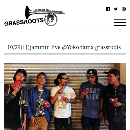
横
横
浜
浜
駅
グ
北
ラ
西
10/29(日)jammin live @Yokohama grassroots
ス
口
ル
か
ら
ー
徒
ツ
歩
–
約
YOKOHAMA
3
Grassroots
分・
–
鶴