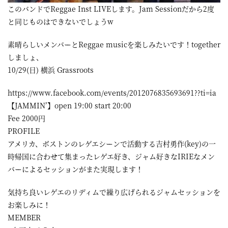
このバンドでReggae Inst LIVEします。Jam Sessionだから2度
屋
と同じものはできないでしょうw
町
に
素晴らしいメンバーとReggae musicを楽しみたいです！together
しましょ、
あ
10/29(日) 横浜 Grassroots
る
https://www.facebook.com/events/2012076835693691??ti=ia
ダ
【JAMMIN’】open 19:00 start 20:00
イ
Fee 2000円
ニ
PROFILE
ン
アメリカ、ボストンのレゲエシーンで活動する吉村勇作(key)の一
時帰国に合わせて集まったレゲエ好き、ジャム好きなIRIEなメン
グ
バーによるセッションがまた実現します！
バ
気持ち良いレゲエのリディムで繰り広げられるジャムセッションを
ー
お楽しみに！
MEMBER