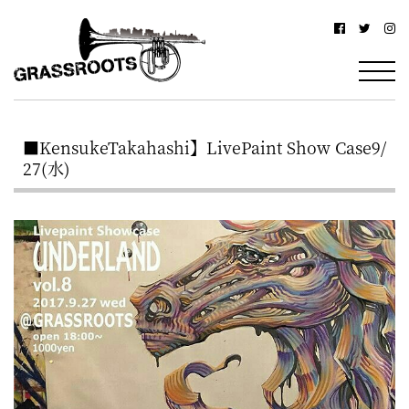
横
横
浜
浜
駅
グ
北
ラ
西
​■KensukeTakahashi】LivePaint Show Case9/
ス
口
27(水)
ル
か
ら
ー
徒
ツ
歩
–
約
YOKOHAMA
3
Grassroots
分・
–
鶴