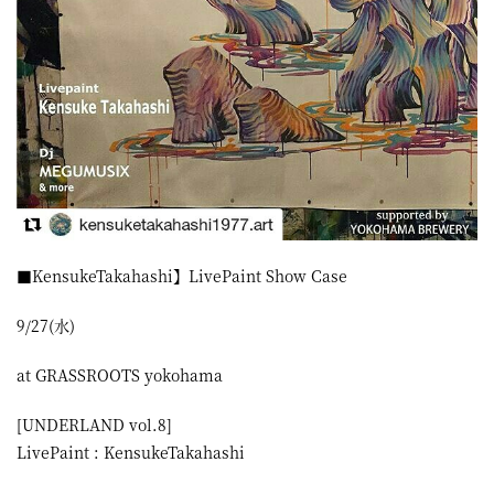
屋
町
に
あ
る
ダ
イ
ニ
​■KensukeTakahashi】LivePaint Show Case
ン
9/27(水)
グ
at GRASSROOTS yokohama
バ
ー
[UNDERLAND vol.8]
LivePaint : KensukeTakahashi