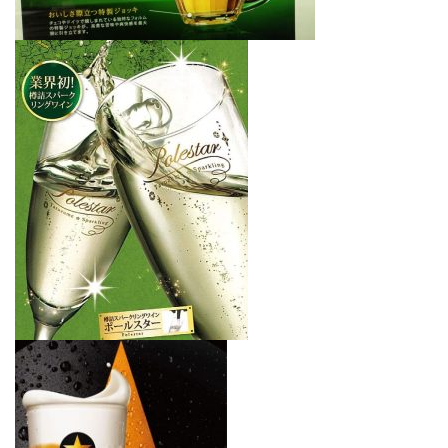
屋
町
に
あ
る
ダ
イ
ニ
ン
グ
バ
ー