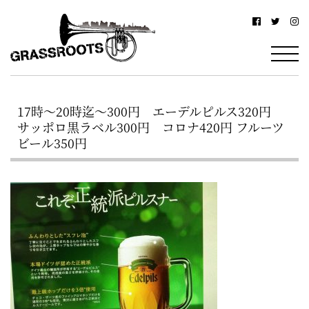
横
横
浜
浜
駅
グ
北
ラ
西
17時～20時迄～300円 エーデルピルス320円
ス
口
サッポロ黒ラベル300円 コロナ420円 フルーツ
ル
か
ビール350円
ら
ー
徒
ツ
歩
–
約
YOKOHAMA
3
Grassroots
分・
–
鶴