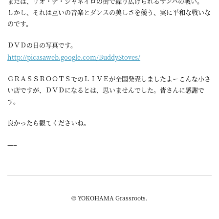
または、リオ・デ・ジャネイロの街で繰り広げられるサンバの戦い。
しかし、それは互いの音楽とダンスの美しさを競う、実に平和な戦いな
のです。
ＤＶＤの日の写真です。
http://
picasaw
eb.goog
le.com/
BuddySt
oves/
ＧＲＡＳＳＲＯＯＴＳでのＬＩＶＥが全国発売しましたよーこんな小さ
い店ですが、ＤＶＤになるとは、思いませんでした。皆さんに感謝で
す。
良かったら観てくださいね。
—–
© YOKOHAMA Grassroots.