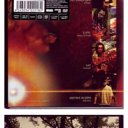
屋
町
に
あ
る
ダ
イ
ニ
ン
グ
バ
ー