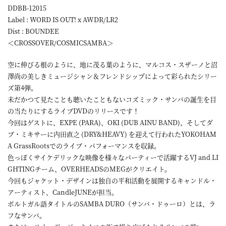
DDBB-12015
Label : WORD IS OUT! x AWDR/LR2
Dist : BOUNDEE
＜CROSSOVER/COSMICSAMBA＞
空に伸びる根のように、地に茂る葉のように、マルコス・スザーノと沼
澤尚の美しきミュージシャン＆フレンドシップによって彩られたシリー
ズ第4弾。
未だかつて見たことも聴いたこともないコズミック・サンバの誕生を目
の当たりにするライブDVDのリリースです！
今回はゲストに、EXPE (PARA)、OKI (DUB AINU BAND)、そしてダ
ブ・ミキサーに内田直之 (DRY&HEAVY) を迎えて行われたYOKOHAM
A GrassRootsでのライブ・パフォーマンスを収録。
色っぽくサイケデリックな映像を様々なパーティーで活躍するVJ and LI
GHTINGチーム、OVERHEADSのMEGがクリエイト。
今回もジャケット・デザインは独自の平和活動を展開するキャンドル・
アーティスト、CandleJUNEが担当。
ポルトガル語タイトルのSAMBA DURO（サンバ・ドゥーロ）とは、ラ
フなサンバ。