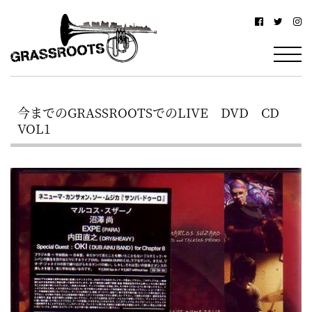
横
横
浜
浜
駅
グ
北
ラ
西
今までのGRASSROOTSでのLIVE DVD CD
ス
口
VOL1
ル
か
ら
ー
徒
ツ
歩
–
約
YOKOHAMA
3
Grassroots
分・
–
鶴