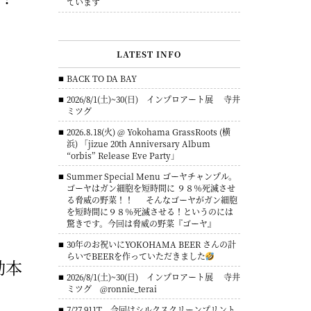
ています
LATEST INFO
BACK TO DA BAY
2026/8/1(土)~30(日) インプロアート展 寺井
ミツグ
2026.8.18(火) @ Yokohama GrassRoots (横
浜) 「jizue 20th Anniversary Album
“orbis” Release Eve Party」
Summer Special Menu ゴーヤチャンプル。
ゴーヤはガン細胞を短時間に ９８％死滅させ
る脅威の野菜！！ そんなゴーヤがガン細胞
を短時間に９８％死滅させる！というのには
驚きです。今回は脅威の野菜『ゴーヤ』
30年のお祝いにYOKOHAMA BEER さんの計
らいでBEERを作っていただきました
移動本
2026/8/1(土)~30(日) インプロアート展 寺井
ミツグ @ronnie_terai
7/27 911T 今回はシルクスクリーンプリント