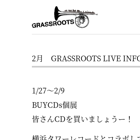
横
横
浜
浜
駅
グ
北
ラ
西
ス
口
2月 GRASSROOTS LIVE INF
ル
か
ら
ー
徒
ツ
1/27～2/9
歩
–
BUYCDs個展
約
YOKOHAMA
3
皆さんCDを買いましょうー！
Grassroots
分・
–
鶴
横浜タワーレコードとコラボし