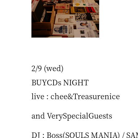
2/9 (wed)
BUYCDs NIGHT
live : chee&Treasurenice
and VerySpecialGuests
DJ : Boss(SOULS MANIA) / SA