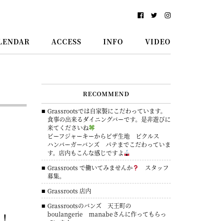
LENDAR
ACCESS
INFO
VIDEO
RECOMMEND
Grassrootsでは自家製にこだわっています。
食事の出来るダイニングバーです。是非遊びに
来てくださいね
ビーフジャーキーからピザ生地 ピクルス
ハンバーガーバンズ パテまでこだわっていま
す。店内もこんな感じですよ
Grassroots で働いてみませんか
スタッフ
募集。
Grassroots 店内
Grassrootsのバンズ 天王町の
！
boulangerie manabeさんに作ってもらっ