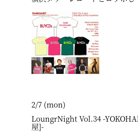
屋
町
に
あ
る
ダ
イ
ニ
ン
グ
2/7 (mon)
バ
LoungrNight Vol.34 -YOKOH
ー
屋]-