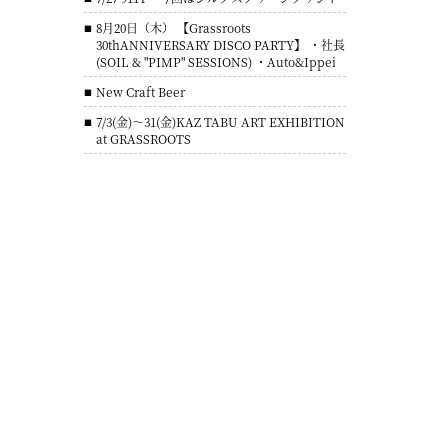
8月20日（木） 【Grassroots
30thANNIVERSARY DISCO PARTY】 ・社長
(SOIL & "PIMP" SESSIONS) ・Auto&Ippei
New Craft Beer
7/3(金)～31(金)KAZ TABU ART EXHIBITION
at GRASSROOTS