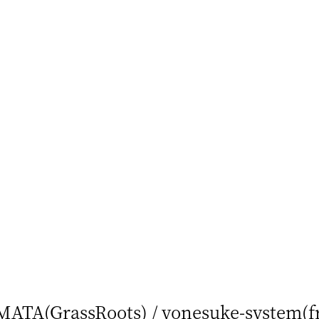
MATA(GrassRoots) / yonesuke-system(