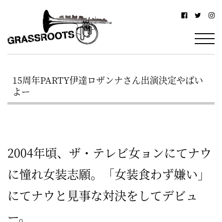
横
横
浜
浜
駅
グ
北
ラ
西
15周年PARTY伊達ロザンナさん出演決定やばい
ス
口
よー
ル
か
ら
ー
徒
ツ
歩
2004年頃、ザ・テレビ女ョンにてナウ
–
約
に憧れ女装志願。「女装食わず嫌い」
YOKOHAMA
3
にてナウと見事な対決をしてデビュ
Grassroots
分・
ー。
–
鶴