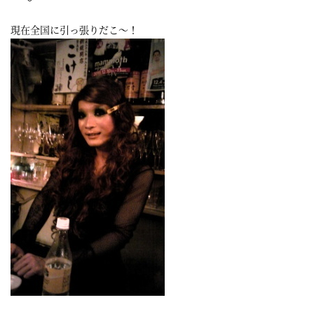
屋
現在全国に引っ張りだこ～！
町
に
あ
る
ダ
イ
ニ
ン
グ
バ
ー