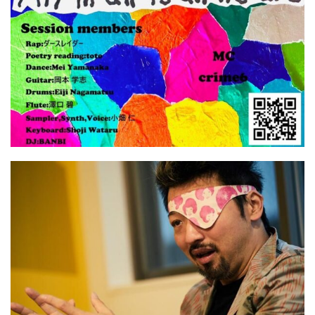
屋
町
に
あ
る
ダ
イ
ニ
ン
グ
バ
ー