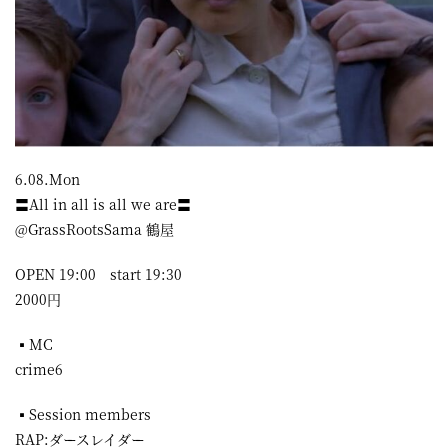
6.08.Mon
〓All in all is all we are〓
@GrassRootsSama 鶴屋
OPEN 19:00 start 19:30
2000円
▪︎MC
crime6
▪︎Session members
RAP:ダースレイダー