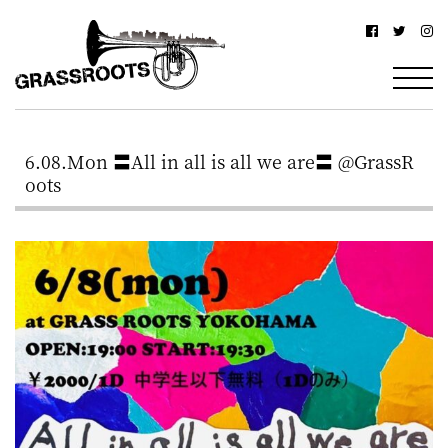
横
横
浜
浜
駅
グ
北
ラ
西
6.08.Mon 〓All in all is all we are〓 @GrassR
ス
口
oots
ル
か
ら
ー
徒
ツ
歩
–
約
YOKOHAMA
3
Grassroots
分・
–
鶴