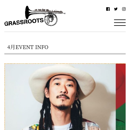
横
横
浜
浜
駅
グ
北
ラ
西
4月EVENT INFO
ス
口
ル
か
ら
ー
徒
ツ
歩
–
約
YOKOHAMA
3
Grassroots
分・
–
鶴