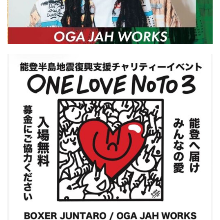
屋
町
に
あ
る
ダ
イ
ニ
ン
グ
バ
ー