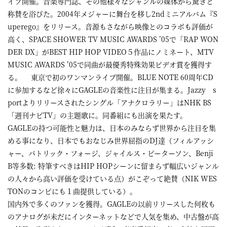
イブ開催。音楽専門誌、その他様々なジャンルの媒体から驚きと
称賛を浴びた。2004年メジャーに舞台を移し2ndミニアルバム『S
uperego』をリリース。音源もさながら映像とのコラボも評価が
高く、SPACE SHOWER TV MUSIC AWARDS ’05で「RAP WON
DER DX」がBEST HIP HOP VIDEO５作品にノミネート、MTV
MUSIC AWARDS ’05で同曲が最優秀特殊効果ビデオ賞を獲得す
る。 東京で初のワンマンライブ開催。BLUE NOTE 60周年CD
に参加するなど徐々にGAGLEの音楽性に注目が集まる。Jazzy s
portよりリリースされたシングル「アナクロラリー」はNHK BS
「週刊ナビTV」の主題歌に。同番組にも出演を果たす。
GAGLEの持つ可能性と魅力は、日本のみならず世界から注目を集
める事になり、日本でもおなじみ世界屈指のDJ達（フィルアッシ
ャー、パトリック・フォージ、ジャイルス・ピーターソン、Benji
B等多数: 特筆すべきはHIP HOPシーンに留まらず幅広いジャンル
の人々から高い評価を受けている点）がこぞって絶賛（NIK WES
TONのコンピにも１曲提供している）。
国内外で多くのファンを獲得。GAGLEの以前リリースした何枚も
のアナログが未だにインターネットなどで人気を集め、中古盤が高