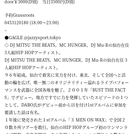
door￥3000(D別) 当日3500円(D別)
予約Grassroots
0453120180 (18:00～23:00)
–
●GAGLE @jazzysport.tokyo
◇ DJ MITSU THE BEATS、MC HUNGER、DJ Mu-Rの仙台在住
3人組HIP HOPアーティスト。
DJ MITSU THE BEATS、MC HUNGER、DJ Mu-Rの仙台在住３
人組HIP HOPアーティスト。
９６年結成。仙台で着実に実力を付け、東北、そして全国へと活
動の輪を広げ、唯一無二のオリジナリティー溢れるライブパフォー
マンスを武器に全国各地を魅了。２００１年「BUST THE FACT
S」でデビュー。地方ですでに力を発揮していたエピソードの１つ
として、DABO氏がデビュー前から目を付け1stアルバムに参加を
要請した話は有名。
１年後に発売された１stアルバム「３ MEN ON WAX」で全国２
０数カ所ツアーを敢行。仙台のHIP HOPグループ初のワンマンラ