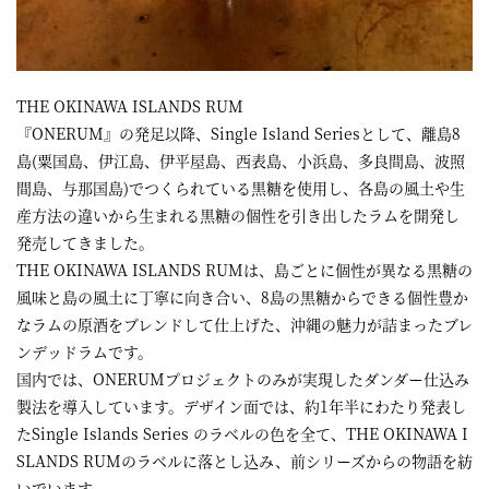
THE OKINAWA ISLANDS RUM
『ONERUM』の発足以降、Single Island Seriesとして、離島8
島(粟国島、伊江島、伊平屋島、西表島、小浜島、多良間島、波照
間島、与那国島)でつくられている黒糖を使用し、各島の風土や生
産方法の違いから生まれる黒糖の個性を引き出したラムを開発し
発売してきました。
THE OKINAWA ISLANDS RUMは、島ごとに個性が異なる黒糖の
風味と島の風土に丁寧に向き合い、8島の黒糖からできる個性豊か
なラムの原酒をブレンドして仕上げた、沖縄の魅力が詰まったブレ
ンデッドラムです。
国内では、ONERUMプロジェクトのみが実現したダンダー仕込み
製法を導入しています。デザイン面では、約1年半にわたり発表し
たSingle Islands Series のラベルの色を全て、THE OKINAWA I
SLANDS RUMのラベルに落とし込み、前シリーズからの物語を紡
いでいます。