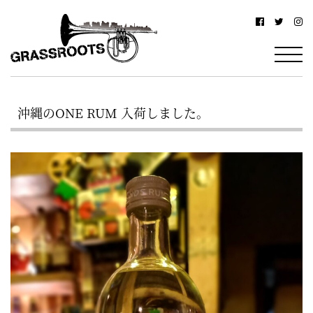
横
横
浜
浜
駅
グ
北
ラ
西
沖縄のONE RUM 入荷しました。
ス
口
ル
か
ら
ー
徒
ツ
歩
–
約
YOKOHAMA
3
Grassroots
分・
–
鶴