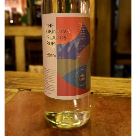
屋
町
に
あ
る
ダ
イ
ニ
ン
グ
バ
ー