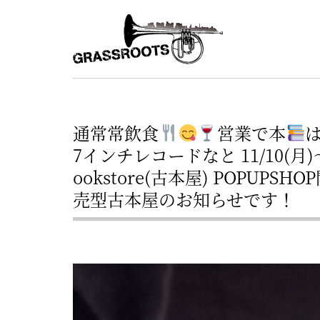
横
横
浜
浜
駅
グ
北
ラ
西
ス
口
通常常飲食
営業で本
ル
か
7インチレコードなと 11/10(月)～11(
ら
ー
ookstore(古本屋) POPUPS
徒
売型古本屋のお知らせです！
ツ
歩
–
約
YOKOHAMA
3
Grassroots
分・
–
鶴