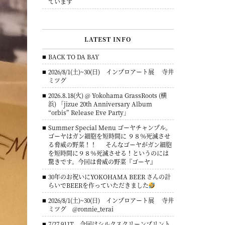
ています
LATEST INFO
BACK TO DA BAY
2026/8/1(土)~30(日) インプロアート展 寺井
ミツグ
2026.8.18(火) @ Yokohama GrassRoots (横
浜) 「jizue 20th Anniversary Album
“orbis” Release Eve Party」
Summer Special Menu ゴーヤチャンプル。
ゴーヤはガン細胞を短時間に ９８％死滅させ
る脅威の野菜！！ そんなゴーヤがガン細胞
を短時間に９８％死滅させる！というのには
驚きです。今回は脅威の野菜『ゴーヤ』
30年のお祝いにYOKOHAMA BEER さんの計
らいでBEERを作っていただきました
2026/8/1(土)~30(日) インプロアート展 寺井
ミツグ @ronnie_terai
7/27 911T 今回はシルクスクリーンプリント