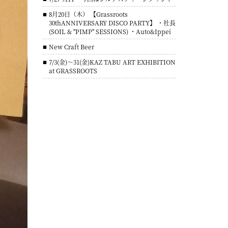
8月20日（木） 【Grassroots
30thANNIVERSARY DISCO PARTY】 ・社長
(SOIL & "PIMP" SESSIONS) ・Auto&Ippei
New Craft Beer
7/3(金)～31(金)KAZ TABU ART EXHIBITION
at GRASSROOTS