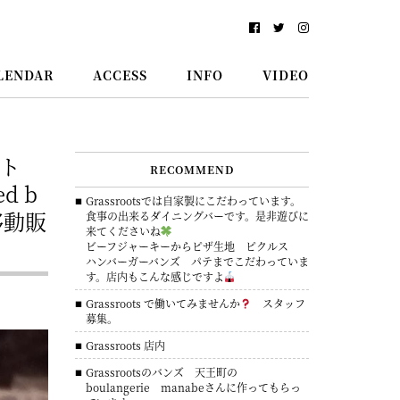
LENDAR
ACCESS
INFO
VIDEO
シート
RECOMMEND
d b
Grassrootsでは自家製にこだわっています。
の移動販
食事の出来るダイニングバーです。是非遊びに
来てくださいね
ビーフジャーキーからピザ生地 ピクルス
ハンバーガーバンズ パテまでこだわっていま
す。店内もこんな感じですよ
Grassroots で働いてみませんか
スタッフ
募集。
Grassroots 店内
Grassrootsのバンズ 天王町の
boulangerie manabeさんに作ってもらっ