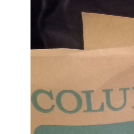
屋
町
に
あ
る
ダ
イ
ニ
ン
グ
バ
ー