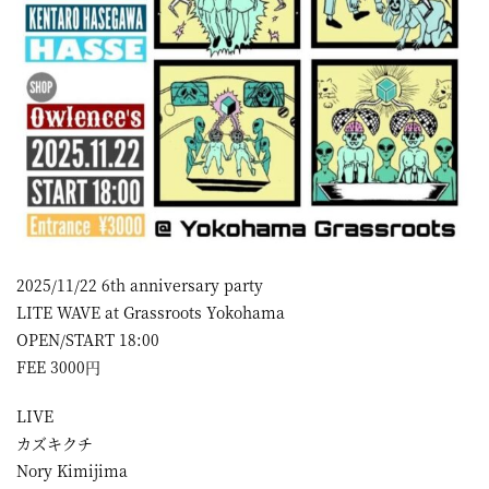
屋
町
に
あ
る
ダ
イ
ニ
2025/11/22 6th anniversary party
ン
LITE WAVE at Grassroots Yokohama
OPEN/START 18:00
グ
FEE 3000円
バ
ー
LIVE
カズキクチ
Nory Kimijima