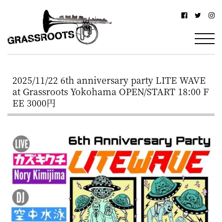
横
横
浜
浜
駅
グ
北
ラ
西
2025/11/22 6th anniversary party LITE WAVE
ス
口
at Grassroots Yokohama OPEN/START 18:00 F
ル
か
EE 3000円
ら
ー
徒
ツ
歩
–
約
YOKOHAMA
3
Grassroots
分・
–
鶴