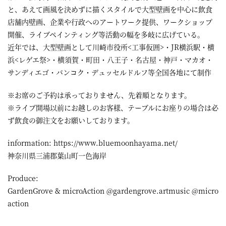
と、あえて画風を決めずに描くスタイルで大型壁画を中心に飲食
店舗内壁画、企業や行政へのアートワーク提供、ワークショップ
開催、ライブペインティング等活動の幅を多岐に広げている。
近年では、大型壁画として川崎市役所<工事仮囲>・JR横浜駅
・横
浜<レゲエ祭>・横須賀・町田・八王子・名古屋・神戸・マカオ・
サンディエゴ・バンコク・デュッセルドルフ等全国各地にて制作
※お席のご予約は承っておりません、先着順となります。
※ライブ開場以前にお越しのお客様、テーブルにお座りの場合は必
ず飲食の御注文をお願いしております。
information: https://www.bluemoonhayama.net/
神奈川県三浦郡葉山町一色海岸
Produce:
GardenGrove & microAction @gardengrove.artmusic @micro
action