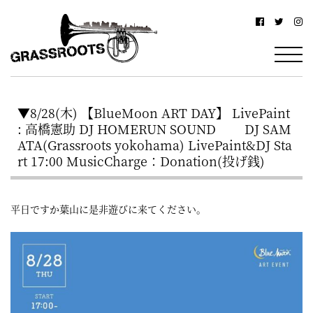
横
横
浜
浜
駅
グ
北
ラ
西
▼8/28(木) 【BlueMoon ART DAY】 LivePaint
ス
口
: 高橋憲助 DJ HOMERUN SOUND DJ SAM
ル
か
ATA(Grassroots yokohama) LivePaint&DJ Sta
rt 17:00 MusicCharge：Donation(投げ銭)
ら
ー
徒
ツ
平日ですか葉山に是非遊びに来てください。
歩
–
約
YOKOHAMA
3
Grassroots
分・
–
鶴