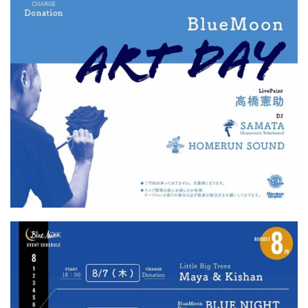
屋
町
に
あ
る
ダ
イ
ニ
ン
グ
バ
ー