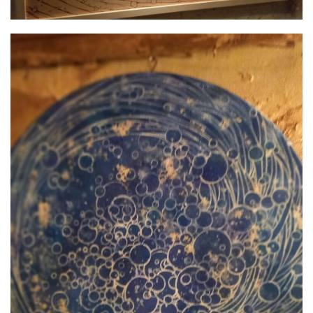
屋
町
に
あ
る
ダ
イ
ニ
ン
グ
バ
ー