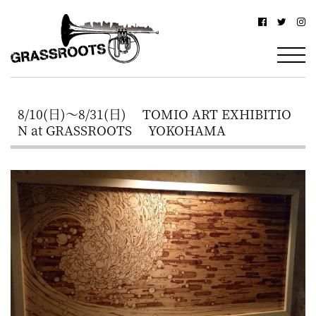
横
横
浜
浜
駅
グ
北
ラ
西
8/10(日)～8/31(日) TOMIO ART EXHIBITIO
ス
口
N at GRASSROOTS YOKOHAMA
ル
か
ら
ー
徒
ツ
歩
–
約
YOKOHAMA
3
Grassroots
分・
–
鶴